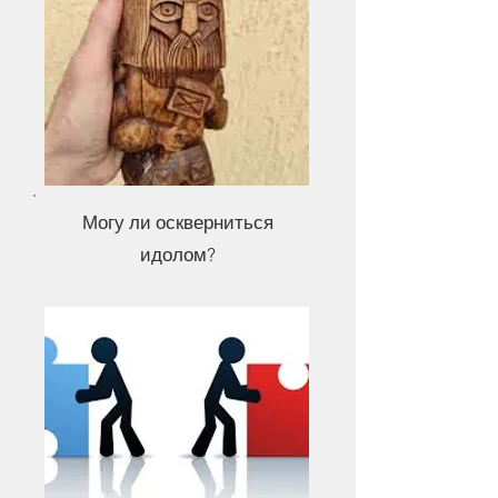
Могу ли оскверниться
идолом?