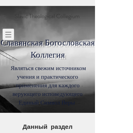
Slavic Theological Collegium
Славянская Богословская
Коллегия
Являться свежим источником
учения и практического
применения для каждого
верующего исповедующего
Единый Символ Веры
Данный раздел