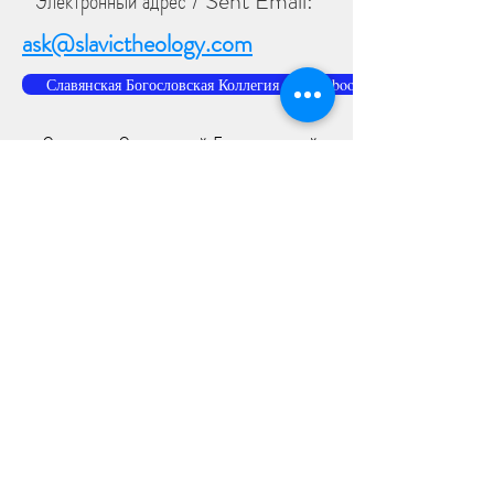
Электронный адрес / Sent Email:
ask@slavictheology.com
Славянская Богословская Коллегия на Facebook
Страница Славянской Богословской
Коллегии есть в Фейсбук
Что бы подписаться на рассылку новых
статей, используйте форму
расположенную здесь:
Потписаться
Славянская Богословская Коллегия
-
являться свежим источником учения и