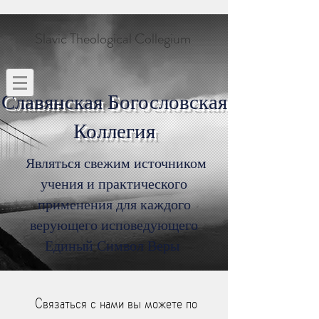
Slavic Theological Collegium
Славянская Богословская
Коллегия
Являться свежим источником
учения и практического
применения для каждого
верующего исповедующего
Единый Символ Веры
Связаться с нами вы можете по