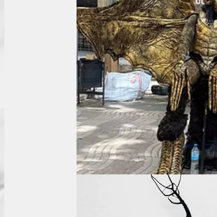
Практика Жизни
Мужество
Деньги
Церков
Библия
Человек
на других страницах
Жиз
Перемены
Печать Антихриста
Откровение
Эпидемия
Пророчества