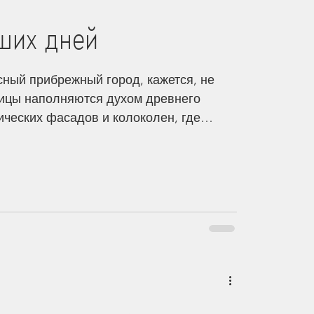
ших дней
сный прибрежный город, кажется, не
улицы наполняются духом древнего
ических фасадов и колоколен, где
салмы, сегодня слышны лишь шум
убов, и смех, в котором нет
ишь безбожие. Молодёжь, окутанная
арихуаны, лежит на пляжах, празднуя
будто завтра не наступит. Лень — не
 стиль жизни. Работать — скучно,
а весели