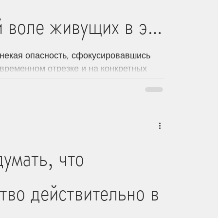
 воле живущих в эти
 некая опасность, сфокусировавшись
 временном отрезке и на конкретных
.
думать, что
тво действительно в