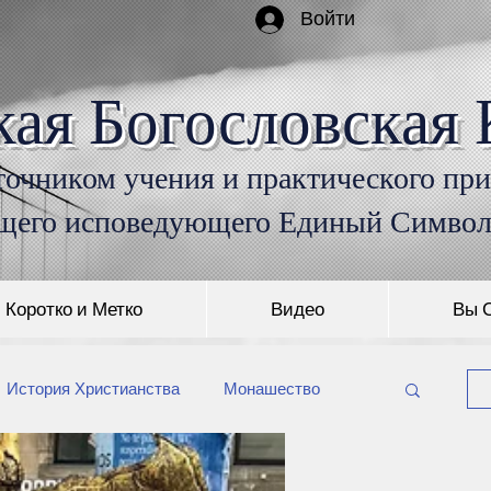
Войти
кая Богословская 
очником учения и практического пр
щего исповедующего Единый Симво
Коротко и Метко
Видео
Вы 
История Христианства
Монашество
Захоронение умерших
История