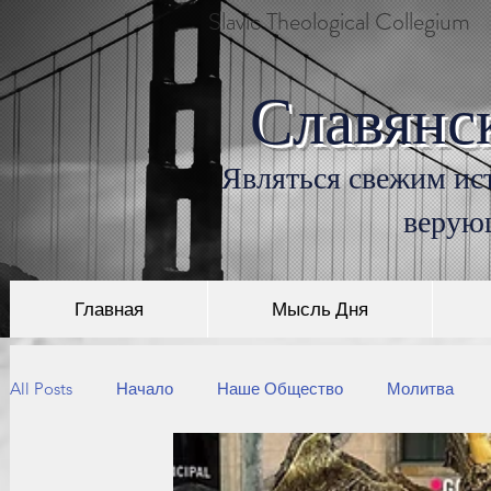
Slavic Theological Collegium
Славянс
Являться свежим ист
верую
Главная
Мысль Дня
All Posts
Начало
Наше Общество
Молитва
Пришествие Христа
Библейские Места
Троица