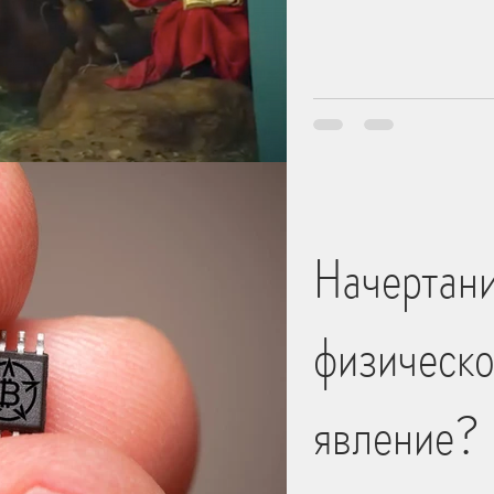
Начертани
физическо
явление?