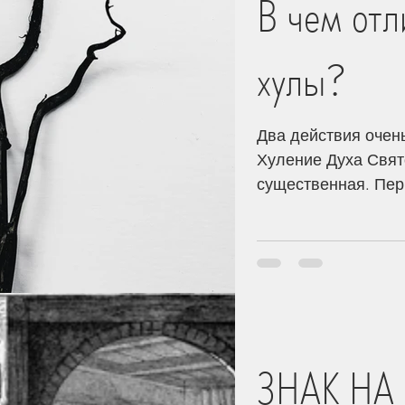
В чем отл
хулы?
Два действия очен
Хуление Духа Свято
существенная. Пер
Послании Ефесянам
Божия, Которым вы 
Еф. 4:30/ А второе
Посему говорю вам:
человекам, а хула 
12:31/ Хула - это 
хулой. Почему
ЗНАК НА