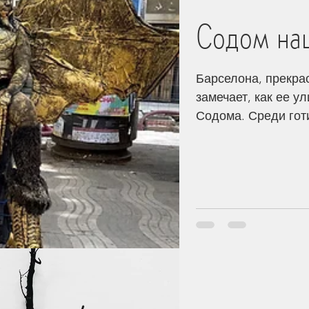
Содом на
ь и мир
Творение
Богословие
Барселона, прекра
замечает, как ее 
нь Церкви
Стойкость
Дети
Содома. Среди гот
некогда звучали п
толпы, музыка с кл
Этика
Контекст
Гонения
благоговения, а л
дымом сигарет и м
свою свободу, как 
просто слабость, а
думать — тяжело, 