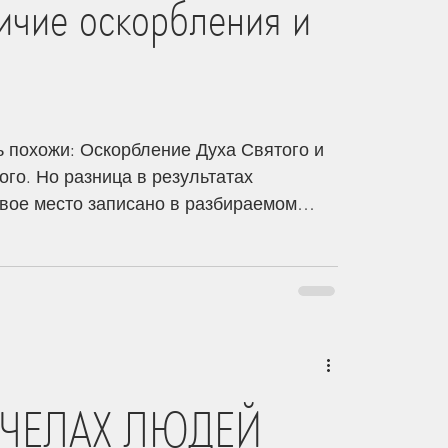
ичие оскорбления и
ь похожи: Оскорбление Духа Святого и
го. Но разница в результатах
вое место записано в разбираемом
: " И не оскорбляйте Святаго Духа
запечатлены в день искупления. " /
, слова Христа, предупреждение: "
 всякий грех и хула простятся
на Духа не простится человекам " /Мт.
оскорбление, а оскорбление может быть
 ЧЕЛАХ ЛЮДЕЙ