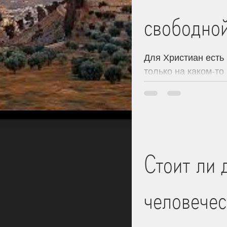
свободной
дни.
Для Христиан есть
только на каком-то
каких-то событиях..
Стоит ли 
человечес