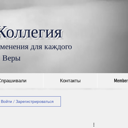
Коллегия
Войти
именения для каждого
л Веры
Спрашивали
Контакты
Member
Войти / Зарегистрироваться