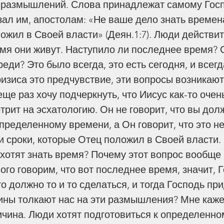
 размышлений. Слова принадлежат самому Госп
зал им, апостолам: «Не ваше дело знать времена
ожил в Своей власти» (Деян.1:7). Люди действит
ремя они живут. Наступило ли последнее время? 
ди? Это было всегда, это есть сегодня, и всегд
ризиса это предчувствие, эти вопросы возникают
ще раз хочу подчеркнуть, что Иисус как-то очен
рит на эсхатологию. Он не говорит, что вы долж
определенному времени, а Он говорит, что это н
и сроки, которые Отец положил в Своей власти.
хотят знать время? Почему этот вопрос вообще 
го говорим, что вот последнее время, значит, Г
о должно то и то сделаться, и тогда Господь при
ины толкают нас на эти размышления? Мне кажет
ичина. Люди хотят подготовиться к определенно