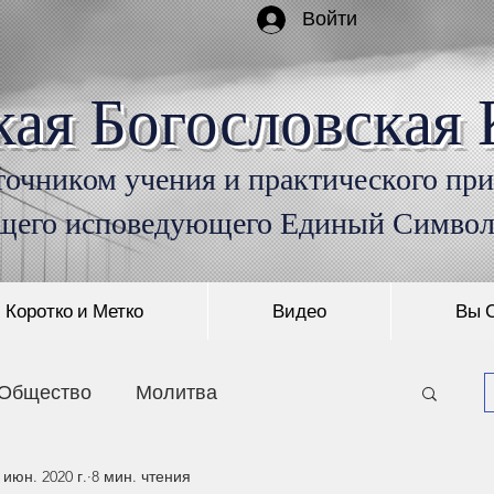
Войти
кая Богословская 
очником учения и практического пр
щего исповедующего Единый Симво
Коротко и Метко
Видео
Вы 
Общество
Молитва
 июн. 2020 г.
8 мин. чтения
Монашество
Пришествие Христа