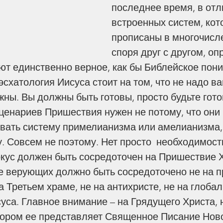
последнее время, в отл
встроенных систем, кот
прописаны в многочисле
споря друг с другом, оп
ают единственно верное, как бы Библейское пони
 эсхатология Иисуса стоит на том, что не надо ва
жны. Вы должны быть готовы, просто будьте гото
сценариев Пришествия нужен не потому, что они 
овать систему примелианизма или амелианизма,
. Совсем не поэтому. Нет просто  необходимости
окус должен быть сосредоточен на Пришествие Х
 верующих должно быть сосредоточено не на п
 Третьем храме, не на антихристе, не на глобал
суса. Главное внимание – на Грядущего Христа, 
тором ее представляет Священное Писание Новог