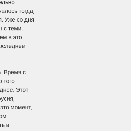
ельно 
алось тогда, 
. Уже со дня 
 с теми, 
ем в это 
последнее 
 того 
днее. Этот 
усия, 
это момент, 
ом 
ь в 