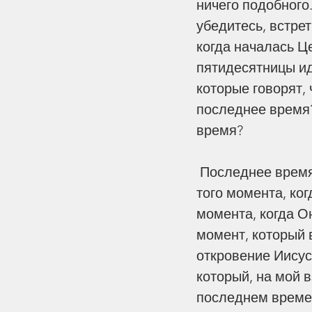
ничего подобного.
Этика
Контекст
Го
убедитесь, встрет
когда началась Ц
пятидесятницы ид
которые говорят,
последнее время?
время?
 Последнее время – это время перед пришествием Иисуса Христа. Время с 
того момента, ког
момента, когда О
момент, который 
откровение Иисус
который, на мой 
последнем времен