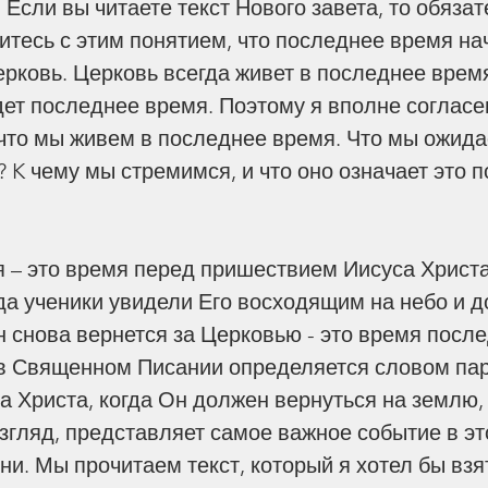
 Если вы читаете текст Нового завета, то обязат
нения
Эпидемия
Пророчества
итесь с этим понятием, что последнее время нач
ерковь. Церковь всегда живет в последнее время
ет последнее время. Поэтому я вполне согласен
 что мы живем в последнее время. Что мы ожида
 K чему мы стремимся, и что оно означает это 
да ученики увидели Его восходящим на небо и до
н снова вернется за Церковью - это время после
в Священном Писании определяется словом пар
а Христа, когда Он должен вернуться на землю, 
взгляд, представляет самое важное событие в эт
и. Мы прочитаем текст, который я хотел бы взят