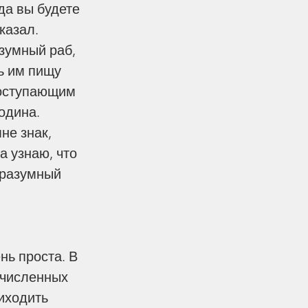
да вы будете 
казал. 
зумный раб, 
ь им пищу 
поступающим 
одина. 
вел и сила обстоятельств
не знак, 
а узнаю, что 
оразумный 
нь проста. В 
очисленных 
иходить 