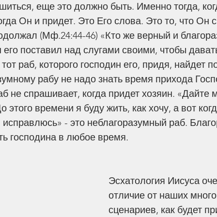
шиться, еще это должно быть. Именно тогда, ког
огда Он и придет. Это Его слова. Это то, что Он с
должал (Мф.24:44-46) «Кто же верный и благора
н его поставил над слугами своими, чтобы дават
тот раб, которого господин его, придя, найдет 
азумному рабу не надо знать время прихода Госп
Па
б не спрашивает, когда придет хозяин. «Дайте м
о этого времени я буду жить, как хочу, а вот когд
 я исправлюсь» - это неблагоразумный раб. Благ
ть господина в любое время. 
Эсхатология Иисуса оче
я Вифания
Жизнь Человека
Издательство
История
отличие от наших мног
я
Победа над грехом
Помощь Другим
Похороны
ии
Трагедия
Хранение Веры
Церковь
сценариев, как будет пр