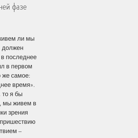
ней фазе
 живем ли мы 
я должен 
 в последнее 
ил в первом 
о же самое: 
нее время». 
 то я бы 
, мы живем в 
ки зрения 
к пришествию 
твием – 