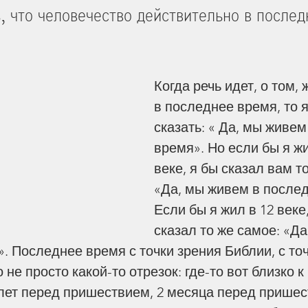
, что человечество действительно в послед
ица
Захоронение умерших
Когда речь идет, о том,
зни
Мужество
Деньги
в последнее время, то 
сказать: « Да, мы живем
время». Но если бы я ж
ие
Богословие
Библия
веке, я бы сказал вам т
«Да, мы живем в послед
Если бы я жил в 12 веке,
раницах
Жизнь Церкви
Стойкость
сказал то же самое: «Да
. Последнее время с точки зрения Библии, с точ
чать Антихриста
Откровение
о не просто какой-то отрезок: где-то вот близко 
2 лет перед пришествием, 2 месяца перед пришес