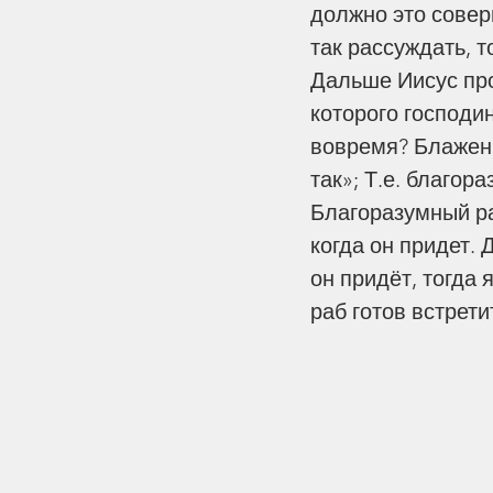
должно это совер
так рассуждать, т
Дальше Иисус про
которого господи
вовремя? Блажен 
так»; Т.е. благор
Благоразумный ра
когда он придет. Д
он придёт, тогда
раб готов встрети
Tags
Богословие
Война
Воспитание
Древня
Иудаизм
Конформизм
Любовь
Писани
Пришествие
Сила Молитвы
Технолог