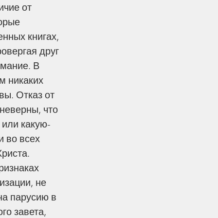
ичие от 
орые 
нных книгах, 
ровергая друг 
мание. В 
м никаких 
вы. Отказ от 
неверны, что 
 или какую-
 во всех 
риста. 
ризнаках 
изации, не 
на парусию в 
о завета, 