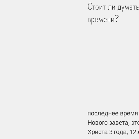
Стоит ли думать
времени?
Библейские Места
Тро
История
Практика Жи
Церковь и мир
Творен
Человек
на других ст
последнее время»
Дети
Перемены
Пе
Нового завета, эт
Христа 3 года, 1