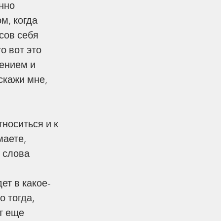
нно 
м, когда 
сов себя 
о вот это 
вением и 
скажи мне, 
носиться и к 
маете, 
 слова 
ет в какое-
 тогда, 
т еще 