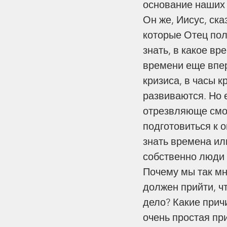
основание наших
Он же, Иисус, ска
которые Отец пол
знать, в какое в
времени еще впере
кризиса, в часы к
развиваются. Но е
отрезвляюще смот
подготовиться к 
знать времена ил
собственно люди 
Почему мы так мно
должен прийти, чт
дело? Какие прич
очень простая пр