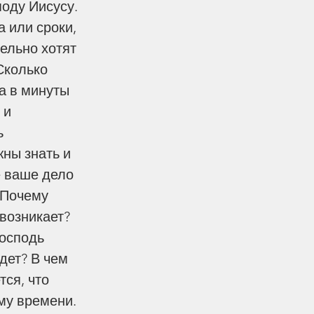
оду Иисусу. 
 или сроки, 
ельно хотят 
Сколько 
а в минуты 
 и 
ь 
ны знать и 
е ваше дело 
 Почему 
возникает? 
осподь 
дет? В чем 
ся, что 
му времени. 