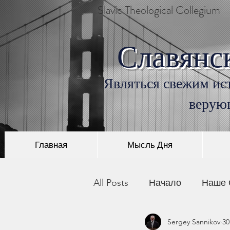
Slavic Theological Collegium
Славянс
Являться свежим ист
верую
Главная
Мысль Дня
All Posts
Начало
Наше 
Sergey Sannikov
30
История Христианства