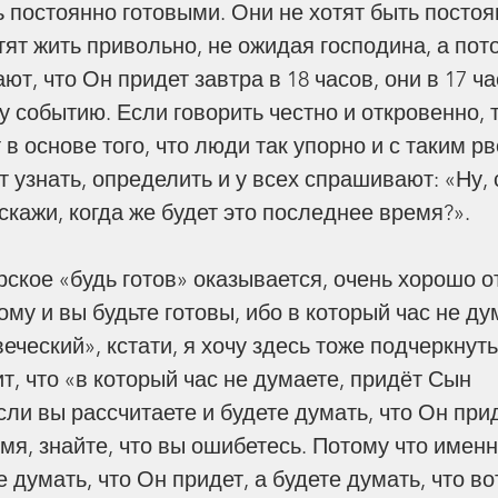
ь постоянно готовыми. Они не хотят быть постоя
ят жить привольно, не ожидая господина, а пото
ют, что Он придет завтра в 18 часов, они в 17 ча
у событию. Если говорить честно и откровенно, т
в основе того, что люди так упорно и с таким р
 узнать, определить и у всех спрашивают: «Ну, 
скажи, когда же будет это последнее время?». 
ское «будь готов» оказывается, очень хорошо от
му и вы будьте готовы, ибо в который час не ду
ческий», кстати, я хочу здесь тоже подчеркнуть
т, что «в который час не думаете, придёт Сын 
Пред Ним преклонится
ли вы рассчитаете и будете думать, что Он прид
всякое колено. Филиппийцам
и,
мя, знайте, что вы ошибетесь. Потому что именно
2:9–11
.»
е думать, что Он придет, а будете думать, что во