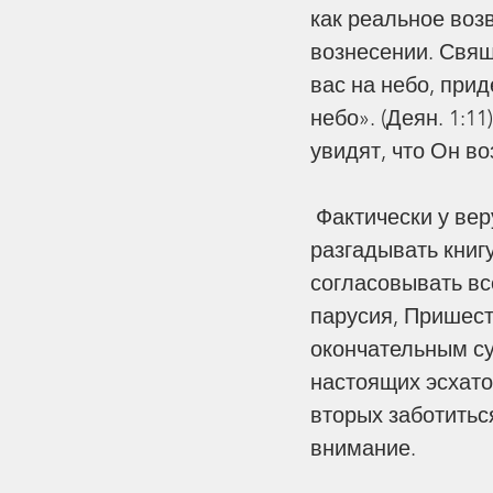
как реальное возв
вознесении. Свящ
вас на небо, при
небо». (Деян. 1:11
увидят, что Он во
 Фактически у верующих есть только два эсхатологических дела. Не 
разгадывать книг
согласовывать все
парусия, Пришест
окончательным су
настоящих эсхато
вторых заботиться
внимание. 