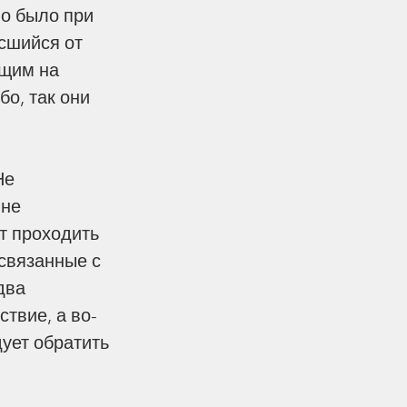
но было при 
сшийся от 
ящим на 
бо, так они 
не 
т проходить 
связанные с 
два 
твие, а во-
дует обратить 