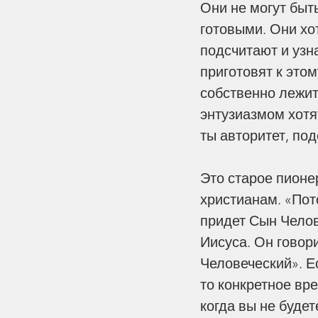
Они не могут быт
готовыми. Они хот
подсчитают и узна
Our Recent Posts
приготовят к этом
собственно лежит 
энтузиазмом хотят
ты авторитет, под
Это старое пионер
христианам. «Пото
придет Сын Челове
Иисуса. Он говори
Человеческий». Ес
«Впрочем, братия мо
то конкретное вре
радуйтесь о Господе..
когда вы не будет