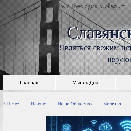
Slavic Theological Collegium
Славянс
Являться свежим ист
верую
Главная
Мысль Дня
All Posts
Начало
Наше Общество
Молитва
Пришествие Христа
Библейские Места
Троица