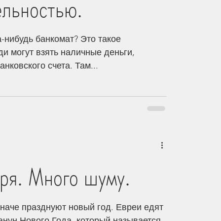
ельностью.
-нибудь банкомат? Это такое
ди могут взять наличные деньги,
анковского счета. Там...
ря. Много шуму.
иначе празднуют новый год. Евреи едят
анун Нового Года, который называется