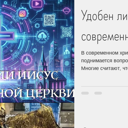
Удобен ли
ь и мир
Творение
Богословие
современ
нь Церкви
Стойкость
Дети
В современном хри
поднимается вопро
Этика
Контекст
Гонения
Многие считают, ч
переосмыслено чер
подход предполагае
вечной истине. Под
личность Иисуса Х
рассуждениях нере
ограничивающая св
греху воспринимаю