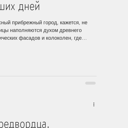
ших дней
сный прибрежный город, кажется, не
улицы наполняются духом древнего
ических фасадов и колоколен, где
салмы, сегодня слышны лишь шум
убов, и смех, в котором нет
ишь безбожие. Молодёжь, окутанная
арихуаны, лежит на пляжах, празднуя
будто завтра не наступит. Лень — не
 стиль жизни. Работать — скучно,
а весели
редвордца.