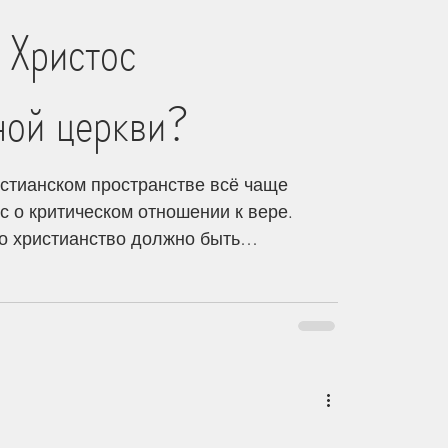
 Христос
ной церкви?
стианском пространстве всё чаще
с о критическом отношении к вере.
то христианство должно быть
ез призму критической теории. Такой
т подозрение ко всему, что заявляет о
 сомнение ставится и Писание, и
риста. Христос в подобных
дко представляется как фигура,
ободу человека. Его слова о рабстве
тся как форма д