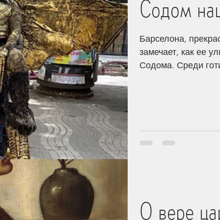
Содом на
Барселона, прекра
замечает, как ее 
Содома. Среди гот
некогда звучали п
толпы, музыка с кл
благоговения, а л
дымом сигарет и м
свою свободу, как 
просто слабость, а
думать — тяжело, 
О вере ца