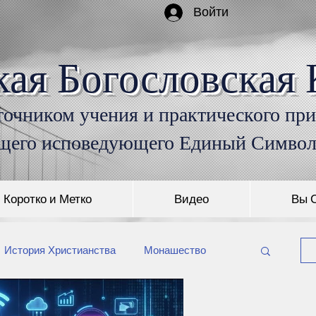
Войти
кая Богословская 
очником учения и практического пр
щего исповедующего Единый Симво
Коротко и Метко
Видео
Вы 
История Христианства
Монашество
Захоронение умерших
История