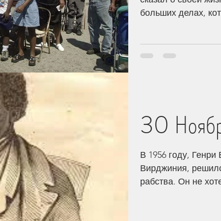
больших делах, кот
30 Ноябр
В 1956 году, Генри
Вирджиния, решилс
рабства. Он не хот