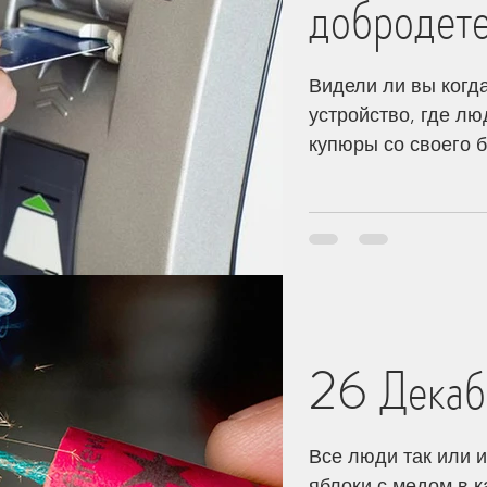
добродет
Видели ли вы когда
устройство, где лю
купюры со своего б
26 Декаб
Все люди так или 
яблоки с медом в к