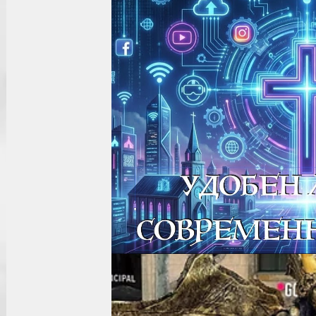
Практика Жизни
Мужество
Деньги
Церков
Библия
Человек
на других страницах
Жиз
Перемены
Печать Антихриста
Откровение
Эпидемия
Пророчества