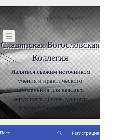
Slavic Theological Collegium
Славянская Богословская
Коллегия
Являться свежим источником
учения и практического
применения для каждого
верующего исповедующего
Единый Символ Веры
Пост
Регистрация