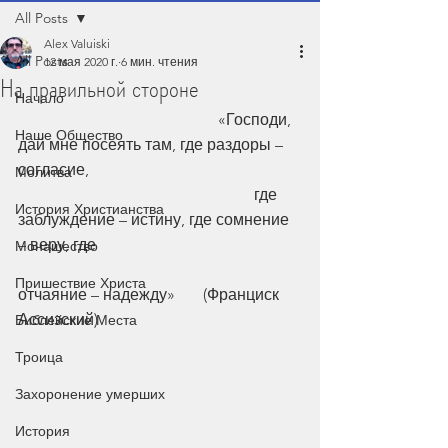
All Posts
Alex Valuiski
All Posts
12 мая 2020 г.
6 мин. чтения
На правильной стороне
Начало
                                                  «Господи, 
Наше Общество
дай мне посеять там, где раздоры – 
согласие, 
Молитва
                                                           где 
История Христианства
заблуждение – истину, где сомнение 
– веру, где 
Монашество
Пришествие Христа
отчаяние – надежду»       (Франциск 
Ассизский) 
Библейские Места
Троица
Захоронение умерших
История