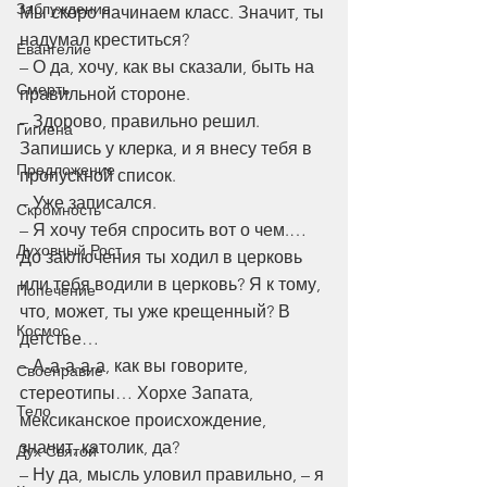
Заблуждения
Мы скоро начинаем класс. Значит, ты 
надумал креститься?
Евангелие
– О да, хочу, как вы сказали, быть на 
Смерть
правильной стороне.
– Здорово, правильно решил. 
Гигиена
Запишись у клерка, и я внесу тебя в 
Предложение
пропускной список.
– Уже записался.
Скромность
– Я хочу тебя спросить вот о чем.… 
Духовный Рост
До заключения ты ходил в церковь 
или тебя водили в церковь? Я к тому, 
Попечение
что, может, ты уже крещенный? В 
Космос
детстве…
– А-а-а-а-а, как вы говорите, 
Своенравие
стереотипы… Хорхе Запата, 
Тело
мексиканское происхождение, 
значит, католик, да?
Дух Святой
– Ну да, мысль уловил правильно, – я 