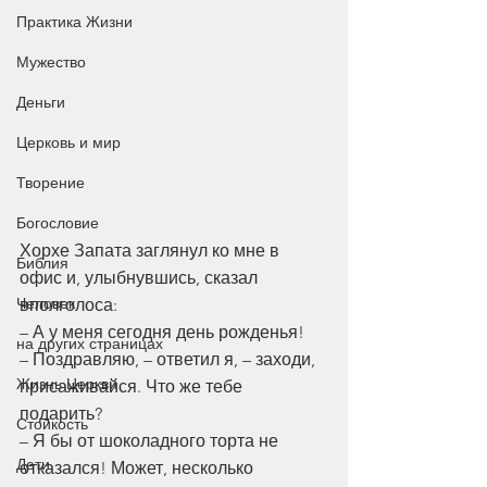
Практика Жизни
Мужество
Деньги
Церковь и мир
Творение
Богословие
Хорхе Запата заглянул ко мне в 
Библия
офис и, улыбнувшись, сказал 
Человек
вполголоса:
– А у меня сегодня день рожденья!
на других страницах
– Поздравляю, – ответил я, – заходи, 
Жизнь Церкви
присаживайся. Что же тебе 
подарить?
Стойкость
– Я бы от шоколадного торта не 
Дети
отказался! Может, несколько 