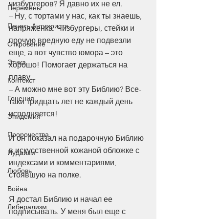
чизбургеров? Я давно их не ел.
Перемены
– Ну, с тортами у нас, как ты знаешь, 
Печать Антихриста
напряженка. Чизбургеры, стейки и 
прочую вредную еду не подвезли 
Откровение
еще, а вот чувство юмора – это 
Этика
хорошо! Помогает держаться на 
плаву.
Контекст
– А можно мне вот эту Библию? Все-
Гонения
таки тридцать лет не каждый день 
исполняется!
Эпидемия
Пророчества
И он показал на подарочную Библию 
в искусственной кожаной обложке с 
Иудаизм
индексами и комментариями, 
Любовь
стоявшую на полке.
Война
Я достал Библию и начал ее 
Либерализм
подписывать. У меня был еще с 