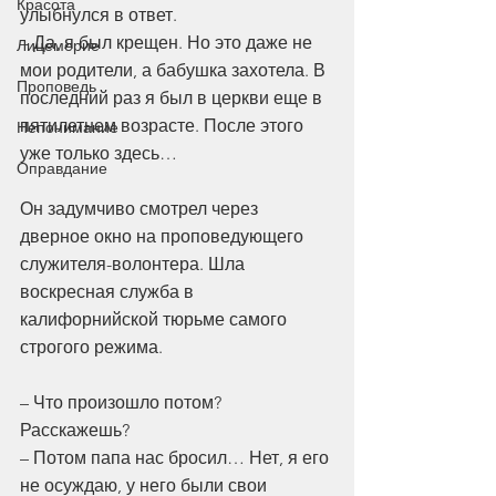
Красота
улыбнулся в ответ.
– Да, я был крещен. Но это даже не 
Лицемерие
мои родители, а бабушка захотела. В 
Проповедь
последний раз я был в церкви еще в 
пятилетнем возрасте. После этого 
Непонимание
уже только здесь…
Оправдание
Он задумчиво смотрел через 
дверное окно на проповедующего 
служителя-волонтера. Шла 
воскресная служба в 
калифорнийской тюрьме самого 
строгого режима.
– Что произошло потом? 
Расскажешь?
– Потом папа нас бросил… Нет, я его 
не осуждаю, у него были свои 