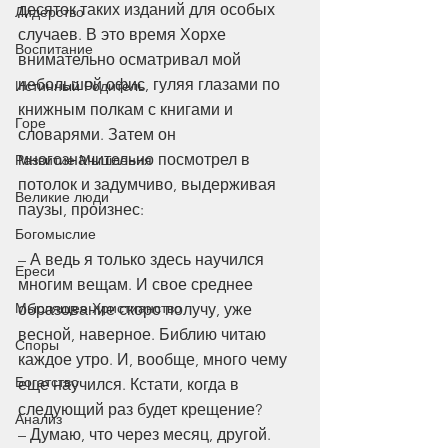
десяток таких изданий для особых 
Лидерство
случаев. В это время Хорхе 
Воспитание
внимательно осматривал мой 
небольшой офис, гуляя глазами по 
Истинный Родитель
книжным полкам с книгами и 
Горе
словарями. Затем он 
многозначительно посмотрел в 
Развитие Мышления
потолок и задумчиво, выдерживая 
Великие люди
паузы, произнес:
Богомыслие
– А ведь я только здесь научился 
Ереси
многим вещам. И свое среднее 
Мыслящее Христианство
образование скоро получу, уже 
весной, наверное. Библию читаю 
Споры
каждое утро. И, вообще, много чему 
Богатство
еще научился. Кстати, когда в 
следующий раз будет крещение?
Анализ
– Думаю, что через месяц, другой. 