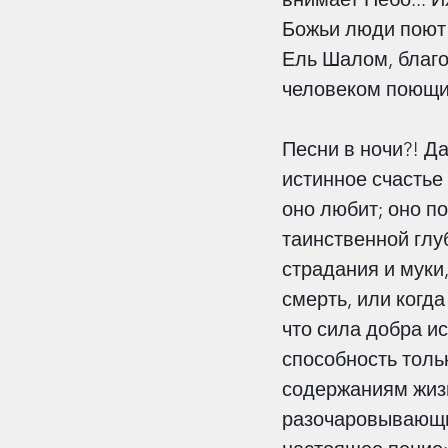
Божьи люди поют
Ель Шалом, благод
человеком поющим
Песни в ночи?! Д
истинное счастье 
оно любит; оно по
таинственной глуб
страдания и муки,
смерть, или когда
что сила добра ис
способность тольк
содержаниям жизн
разочаровывающим