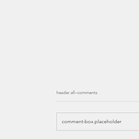
header.all-comments
Tags
Богословие
Война
Воспитание
Древня
comment-box.placeholder
Иудаизм
Конформизм
Любовь
Писани
Пришествие
Сила Молитвы
Технолог