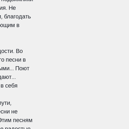
ия. Не 
, благодать 
оющим в 
ости. Во 
о песни в 
ыми... Поют 
ают... 
в себя 
ути, 
сни не 
Этим песням 
е радостью, 