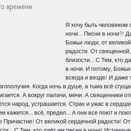
го времени
ица
Захоронение умерших
Я хочу быть человеком
ночи... Песни в ночи?! Д
Божьи люди, от великой
зни
Мужество
Деньги
радости. От священной,
близости... С Тем, кто д
ие
Богословие
Библия
в ночи. И потому, Божь
всегда и везде! И даже т
гополучия. Когда ночь в душе, а тьма всё сгущае
раницах
Жизнь Церкви
Стойкость
игается. А вокруг палачи, мечи. А священники о
тся народ, устрашается. Страх и ужас в сердцах
м кажется... всё, предел... А они все поют и поют
чать Антихриста
Откровение
 Причастие! От великой сердечной радости! От
ти... С Тем, кто даёт им песни в ночи! Истинны