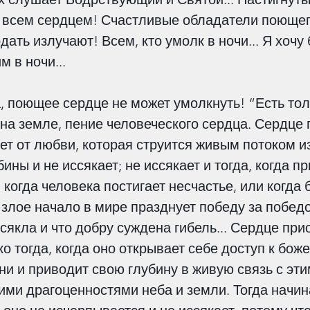
 всем сердцем! Счастливые обладатели поющег
ать излучают! Всем, кто умолк в ночи... Я хочу 
 в ночи...
а, поющее сердце не может умолкнуть! “Есть тол
на земле, пение человеческого сердца. Сердце п
ет от любви, которая струится живым потоком из
ины и не иссякает; не иссякает и тогда, когда пр
 когда человека постигает несчастье, или когда 
 злое начало в мире празднует победу за победо
сякла и что добру суждена гибель... Сердце прио
о тогда, когда оно открывает себе доступ к бож
и и приводит свою глубину в живую связь с эти
и драгоценностями неба и земли. Тогда начин