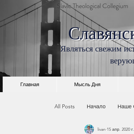
Slavic Theological Collegium
Славянс
Являться свежим ист
верую
Главная
Мысль Дня
All Posts
Начало
Наше 
livan
15 апр. 2020 г.
История Христианства