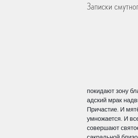
Записки смутно
Библейские Места
Тро
История
Практика Жи
Церковь и мир
Творен
покидают зону бла
Человек
на других ст
адский мрак надв
Причастие. И мятё
умножается. И все
Дети
Перемены
Пе
совершают святое
сакральной близос