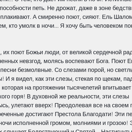
нения
Эпидемия
Пророчества
пособности петь. Не дрожат, даже в зоне бедств
оплакивают. А смиренно поют, сияют. Ель Шалом
м, кто умолк в ночи... Я хочу быть человеком п
, их поют Божьи люди, от великой сердечной рад
ненных невзгод, молясь воспевают Бога. Поют Ег
х песни безмолвные. Со слезами порой, но светл
! И я видел, как эти слезы, стекая по щекам, пад
 которая на протяжении тысячелетий впитывает 
ого горя! В духовной же реальности, эти слезы 
сь, улетают вверх! Преодолевая все на своем п
еченные достигают Престола Благодати! Эти пе
 ночи исполненной громом, молниями и грозою! 
Их слушает Бодрствующий и Святой... Настигнуты