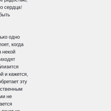
о сердца! 
быть 
ько одно 
оет, когда 
 некой 
иходят 
близится 
й и кажется, 
бретает эту 
ественным 
ми не 
ается 