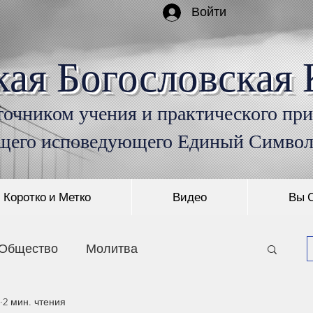
Войти
кая Богословская 
очником учения и практического пр
щего исповедующего Единый Симво
Коротко и Метко
Видео
Вы 
Общество
Молитва
2 мин. чтения
Монашество
Пришествие Христа