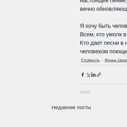
настоящее пение; 
вечно обновляюще
Я хочу быть чело
Our Recent Posts
Всем, кто умолк в
Кто дает песни в 
человеком поющим
Стойкость
Жизнь Церк
«Впрочем, братия мо
Недавние посты
радуйтесь о Господе..