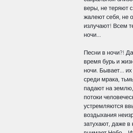
Этика
Контекст
Го
веры, не теряют с
жалеют себя, не 
излучают! Всем те
ночи...
Песни в ночи?! Да
время бурь и жиз
ночи. Бывает... и
среди мрака, тьмы
падают на землю,
потоки человеческ
устремляются ввы
воздыхания неизр
затухают, даже в
внимает Небо... 