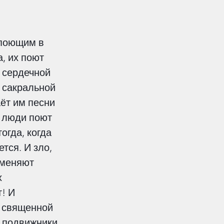
 поющим в 
а, их поют 
 сердечной 
 сакральной 
аёт им песни 
и люди поют 
огда, когда 
тся. И зло, 
тменяют 
 
! И 
 священной 
е подвижники 