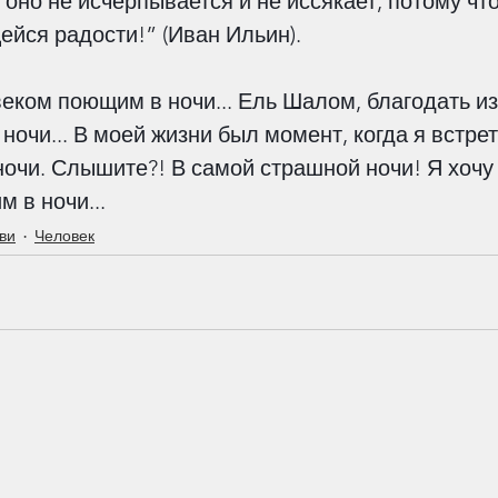
оно не исчерпывается и не иссякает, потому что 
йся радости!” (Иван Ильин).
веком поющим в ночи... Ель Шалом, благодать из
 ночи... В моей жизни был момент, когда я встрет
ночи. Слышите?! В самой страшной ночи! Я хочу
 в ночи...
ви
Человек
Пред Ним преклонится
всякое колено. Филиппийцам
и,
2:9–11
.»