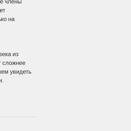
е члены 
ет 
ко на 
т сложнее 
жем увидеть 
и.