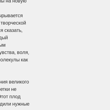
лы на новую 
ырывается 
 творческой 
я сказать, 
дый 
вел и сила обстоятельств
ым 
вства, воля, 
молекулы как 
етки не 
Этот плод 
одили нужные 