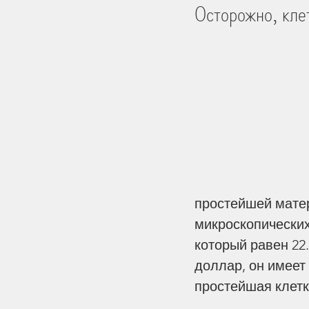
Осторожно, кле
Библейские Места
Тро
История
Практика Жи
Церковь и мир
Творен
простейшей матери
Человек
на других ст
микроскопических
который равен 22
доллар, он имеет 
Дети
Перемены
Пе
простейшая клетк