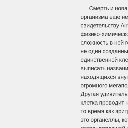
      Смерть и новая жизнь ради дальнейшего гармоничного созидания всего 
организма еще не 
свидетельству Ан
физико-химическо
сложность в ней 
не один созданны
единственной клет
выписать названи
находящихся внут
огромного мегапо
Другая удивительн
клетка проводит 
то время как эри
это органеллы, к