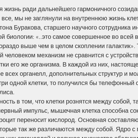
все, мы не заглянули на внутреннюю жизнь клетк
тона Буракова, старшего научного сотрудника ин
й биологии: «..это самое совершенное во всей 
гораздо выше чем в целом скоплении галактик». 
й человеком механизм не сравнится с устройст
ки его же организма. В каждой из них, настояще
е всех органелл, дополнительных структур и мо
ри одной клетки, то получился бы телефонный 
лиса.
ость в том, что клетки рознятся между собой, т
нервный импульс, мышечная клетка способна со
троцит переносит кислород. Основная составляю
оторые так же различаются между собой. Ядро с