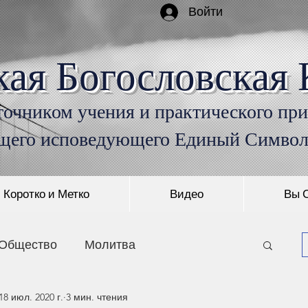
Войти
кая Богословская 
очником учения и практического пр
щего исповедующего Единый Симво
Коротко и Метко
Видео
Вы 
Общество
Молитва
18 июл. 2020 г.
3 мин. чтения
Монашество
Пришествие Христа