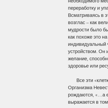
необходимого мес
переработку и уп
Всматриваясь в э
возглас – как вел
мудрости было бы 
как похоже это н
индивидуальный ч
устройством. Он и
желание, способно
здоровье или ресур
       Все эти «клетки» - члены Церкви, живут и умирают для созидания великого 
Tags
Организма Невест
Богословие
Война
Воспитание
Древня
рождаются, «…а ес
Иудаизм
Конформизм
Любовь
Писани
выражается в том
Пришествие
Сила Молитвы
Технолог