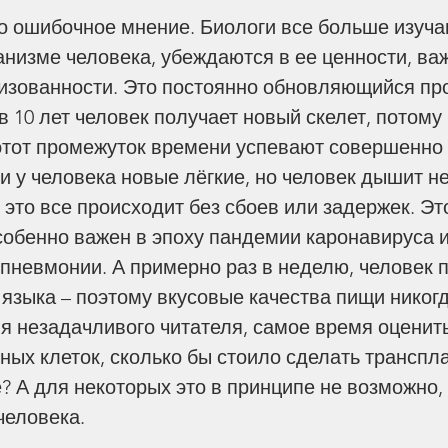
нения
Эпидемия
Пророчества
анизме человека, убеждаются в ее ценности, важ
изованности. Это постоянно обновляющийся про
 в 10 лет человек получает новый скелет, потому 
 этот промежуток времени успевают совершенно 
и у человека новые лёгкие, но человек дышит н
 это все происходит без сбоев или задержек. Эт
собенно важен в эпоху пандемии каронавируса и
пневмонии. А примерно раз в неделю, человек п
языка – поэтому вкусовые качества пищи никогд
я незадачливого читателя, самое время оценит
нных клеток, сколько бы стоило сделать транспл
? А для некоторых это в принципе не возможно, 
человека.