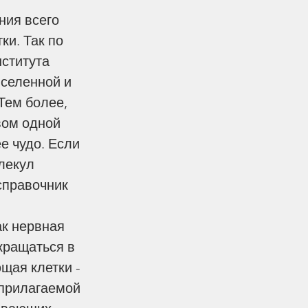
и. Так по 
ститута 
вселенной и 
Тем более, 
вом одной 
е чудо. Если 
лекул 
справочник 
ак нервная 
кращаться в 
щая клетки - 
 прилагаемой 