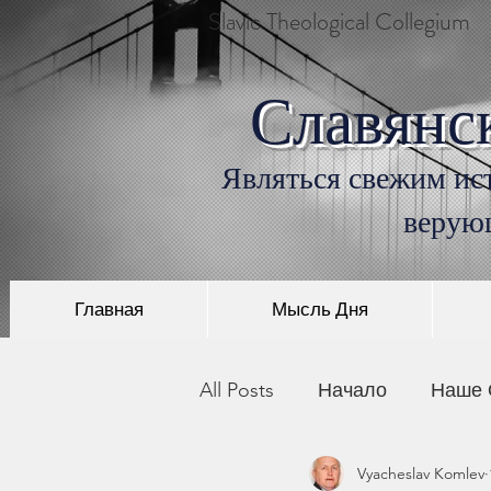
Slavic Theological Collegium
Славянс
Являться свежим ист
верую
Главная
Мысль Дня
All Posts
Начало
Наше 
Vyacheslav Komlev
История Христианства