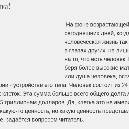
тка!
ица
Захоронение умерших
 На фоне возрастающей агрессии 
сегодняшних дней, когд
человеческая жизнь так
зни
Мужество
Деньги
в глазах других, не лиш
на то, что есть человек. 
ие
Богословие
Библия
беря более высокие мат
или душа человека, ост
и - устройстве его тела. Человек состоит из 24
раницах
Жизнь Церкви
Стойкость
 клеток. Эта сумма больше всего общего долга 
.5 триллионам долларов. Да, клетка это не амер
какую-то ценность, но какую ценность представ
чать Антихриста
Откровение
е, задаётся вопросом читатель. 