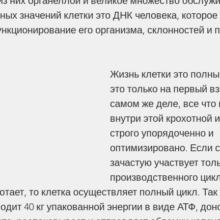
з них органеллой и великое множество обслуж
ных значений клетки это ДНК человека, которое
ункционирование его организма, склонностей и п
Жизнь клетки это полный
это только на первый вз
самом же деле, все что
внутри этой крохотной 
строго упорядоченно и 
оптимизировано. Если с
зачастую участвует толь
Пред Ним преклонится
производственного цик
всякое колено. Филиппийцам
и,
отает, то клетка осуществляет полный цикл. Так
2:9–11
.»
одит 40 кг упакованной энергии в виде АТФ, доно