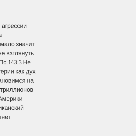
а 
 мало значит 
не взглянуть 
Пс.143:3 Не 
ерии как дух 
ановимся на 
 триллионов 
Америки 
иканский 
ляет 