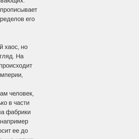
ивающих. 
 прописывает 
ределов его 
 хаос, но 
гляд. На 
 происходит 
империи, 
ам человек, 
ко в части 
ла фабрики 
 например 
сит ее до 