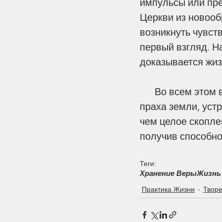
импульсы или пре
Церкви из новооб
возникнуть чувств
первый взгляд. Н
доказывается жиз
      Во всем этом виден прекрасный почерк Божий. Создавая человека из 
праха земли, уст
чем целое скопле
получив способно
Теги:
Хранение Веры
Жизнь
Практика Жизни
Твор