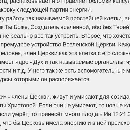
та, распаковывает и отправляет обломки капсу
аковку следующей партии энергии.
ту работу так называемой простейшей клетки, в
ик Ты Боже, Создатель вселенной, ибо без Твоей
не реально все так устроить. Второе, что хочетс
а премудрое устройство Вселенской Церкви. Каж
Па
еловек, член Церкви как эта клетка с его сложн
меет ядро - Дух и так называемые органеллы: чу
сти и т.д. У него так же есть вспомогательные 
сы которыми он распоряжается.            
ы Христовой. Если они не умирают, то новые кл
я Вифания
Жизнь Человека
Издательство
История
ли умрёт, то принесёт много плода.» Ин 12:24 
я
Победа над грехом
Помощь Другим
Похороны
, что бы Церковь имела энергию и в ней происх
ии
Трагедия
Хранение Веры
Церковь