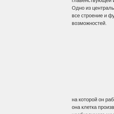
главенствующей и
Одно из централь
все строение и ф
возможностей.
Our Recent Posts
«Впрочем, братия мо
на которой он раб
радуйтесь о Господе..
она клетка произв