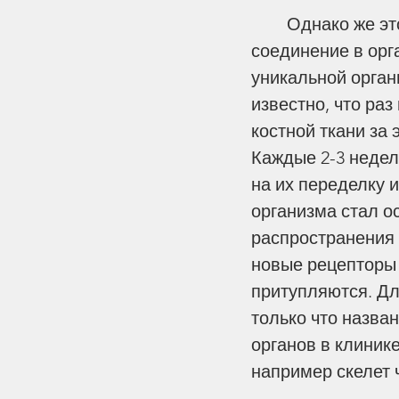
Этика
Контекст
Го
        Однако же это ошибочное мнение. Биологи все больше изучающие это 
соединение в орг
уникальной орган
известно, что раз
костной ткани за
Каждые 2-3 недел
на их переделку и
организма стал о
распространения 
новые рецепторы 
притупляются. Дл
только что назва
органов в клинике
например скелет 