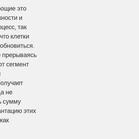
ности и 
цесс, так 
что клетки 
обновиться. 
е прерываясь 
от сегмент 
 
олучает 
а не 
ь сумму 
антацию этих 
как 