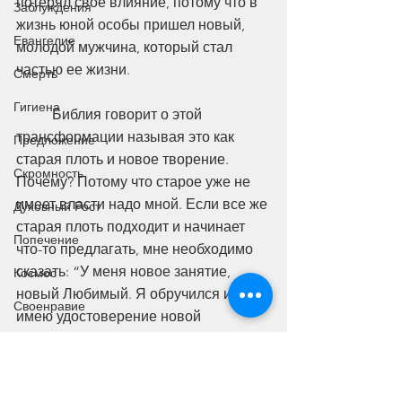
потерял свое влияние, потому что в 
Заблуждения
жизнь юной особы пришел новый, 
Евангелие
молодой мужчина, который стал 
частью ее жизни. 
Смерть
Гигиена
	Библия говорит о этой 
трансформации называя это как 
Предложение
старая плоть и новое творение. 
Скромность
Почему? Потому что старое уже не 
имеет власти надо мной. Если все же 
Духовный Рост
старая плоть подходит и начинает 
Попечение
что-то предлагать, мне необходимо 
сказать: “У меня новое занятие, 
Космос
новый Любимый. Я обручился и 
Своенравие
имею удостоверение новой 
личности. У меня новое имя.”  
Тело
Дух Святой
«
Итак, кто во Христе, тот новая 