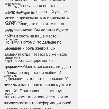
Перемены
вам будет печальная новость, вы 
после этого акта, ничего ей уже не 
Печать Антихриста
можете приказывать или указывать. 
Откровение
Вы ее подведете и на этом ваша 
роль закончена. Вы должны будете 
Этика
пойти и сесть на ваше место”. 
Контекст
Почему? Потому что дальше по 
церемонии роль жениха. Он 
Гонения
заменяет отца. Невеста с женихом 
Эпидемия
идут через всю церемонию 
венчания. Меняются кольцами, дают 
Пророчества
обещание верности и любви. И 
Иудаизм
церемония закончится словами: “А 
теперь я вас провозглашаю мужем и 
Любовь
женой”. Приглашенные встанут в 
Война
знак приветствия новой семьи и во 
Либерализм
свидетельство трансформации юной 