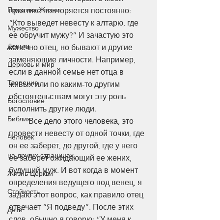
Практика Жизни
практике повторяется постоянно: 
“Кто выведет невесту к алтарю, где 
Мужество
ее обручит мужу?” И зачастую это 
Деньги
конечно отец, но бывают и другие 
заменяющие личности. Например, 
Церковь и мир
если в данной семье нет отца в 
Творение
живых или по каким-то другим 
обстоятельствам могут эту роль 
Богословие
исполнить другие люди.
Библия
	Все дело этого человека, это 
провести невесту от одной точки, где 
Человек
он ее заберет, до другой, где у него 
на других страницах
ее заберет ожидающий ее жених, 
будущий муж. И вот когда в момент 
Жизнь Церкви
определения ведущего под венец, я 
Стойкость
задаю этот вопрос, как правило отец 
отвечает “Я подведу”. После этих 
Дети
слов, обычно я говорю: “У меня к 