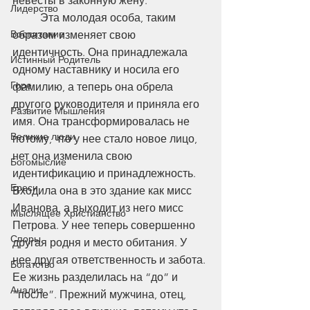
невесты в законную жену. 
Лидерство
	Эта молодая особа, таким 
Воспитание
образом изменяет свою 
идентичность. Она принадлежала 
Истинный Родитель
одному наставнику и носила его 
Горе
фамилию, а теперь она обрела 
другого руководителя и приняла его 
Развитие Мышления
имя. Она трансформировалась не 
Великие люди
потому, что у нее стало новое лицо, 
нет она изменила свою 
Богомыслие
идентификацию и принадлежность. 
Ереси
Входила она в это здание как мисс 
Иванова, а выходит из него мисс 
Мыслящее Христианство
Петрова. У нее теперь совершенно 
Споры
другая родня и место обитания. У 
нее другая ответственность и забота. 
Богатство
Ее жизнь разделилась на “до” и 
Анализ
“после”. Прежний мужчина, отец, 