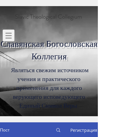
Slavic Theological Collegium
Славянская Богословская
Коллегия
Являться свежим источником
учения и практического
применения для каждого
верующего исповедующего
Единый Символ Веры
Пост
Регистрация