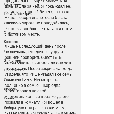
продавалась в Super Market, моя 
Перемены
дочь зашла за ней. Я пока ждал ее, 
купил счастливый билет», - сказал 
Печать Антихриста
Рише. Говоря иначе, если бы эта 
Откровение
посыпка пирога не понадобилась, 
Рише бы вообще не оказался в том 
Этика
счастливом месте.
Контекст
Лишь на следующий день после 
Гонения
розыгрыша, его дочь и супруга 
решили проверить билет Lotto, 
Эпидемия
чтобы узнать, выиграли ли они хоть 
что то. Дочь Пьера закричала, когда 
Пророчества
увидела, что Рише угадал все семь 
Иудаизм
номеров Lotto. Несмотря на 
волнение в семье, Пьер едва 
Любовь
отреагировал на свой 
многомиллионный приз, когда его 
Война
позвали в комнату. «Я вошел в 
Либерализм
комнату, и они рассказали мне», — 
сказал Рише. «Я сказал «ОК» и ушел».