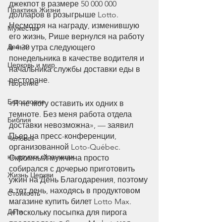
джекпот в размере 50 000 000 
Практика Жизни
долларов в розыгрыше Lotto. 
Несмотря на награду, изменившую 
Мужество
его жизнь, Рише вернулся на работу 
Деньги
в 4:30 утра следующего 
понедельника в качестве водителя и 
Церковь и мир
начальника службы доставки еды в 
ресторане.
Творение
Богословие
«Я не могу оставить их одних в 
темноте. Без меня работа отдела 
Библия
доставки невозможна», — заявил 
Пьер на пресс-конференции, 
Человек
организованной Loto-Québec. 
на других страницах
Скромный мужчина просто 
собирался с дочерью приготовить 
Жизнь Церкви
ужин на День Благодарения, поэтому 
в тот день, находясь в продуктовом 
Стойкость
магазине купить билет Lotto Max. 
Дети
«Поскольку посыпка для пирога 