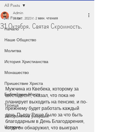
All Posts
Admin
All Posts
31 окт. 2023 г.
2 мин. чтения
31 Октября. Святая Скромность.
Начало
Наше Общество
Молитва
История Христианства
Монашество
Пришествие Христа
Мужчина из Квебека, которому за 
Библейские Места
шестьдесят, сказал, что пока не 
планирует выходить на пенсию, и по-
Троица
прежнему будет работать каждый 
день.Пьеру Рише было за что быть 
Захоронение умерших
благодарным в День Благодарения, 
История
когда он обнаружил, что выиграл 