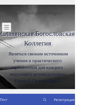
Slavic Theological Collegium
Славянская Богословская
Коллегия
Являться свежим источником
учения и практического
применения для каждого
верующего исповедующего
Единый Символ Веры
Пост
Регистрация