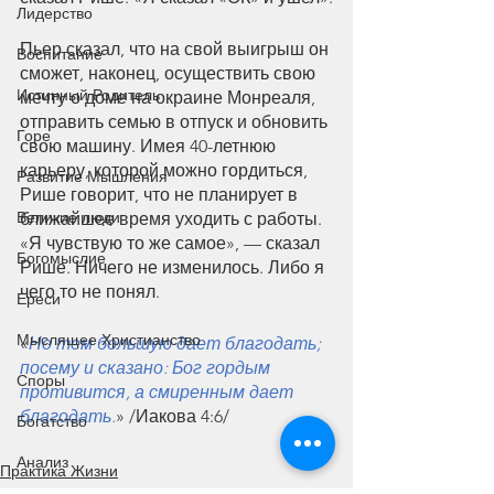
Лидерство
Пьер сказал, что на свой выигрыш он 
Воспитание
сможет, наконец, осуществить свою 
Истинный Родитель
мечту о доме на окраине Монреаля, 
отправить семью в отпуск и обновить 
Горе
свою машину. Имея 40-летнюю 
карьеру, которой можно гордиться, 
Развитие Мышления
Рише говорит, что не планирует в 
Великие люди
ближайшее время уходить с работы. 
«Я чувствую то же самое», — сказал 
Богомыслие
Рише. Ничего не изменилось. Либо я 
чего то не понял.
Ереси
Мыслящее Христианство
«
Но тем большую дает благодать; 
посему и сказано: Бог гордым 
Споры
противится, а смиренным дает 
благодать.
» /Иакова 4:6/
Богатство
Анализ
Практика Жизни