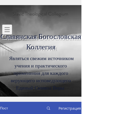
Slavic Theological Collegium
Славянская Богословская
Коллегия
Являться свежим источником
учения и практического
применения для каждого
верующего исповедующего
Единый Символ Веры
Пост
Регистрация