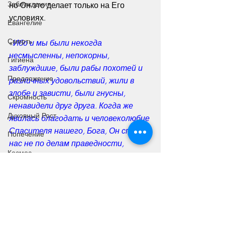
Заблуждения
но Он это делает только на Его 
условиях.
Евангелие
Смерть
«
Ибо и мы были некогда 
несмысленны, непокорны, 
Гигиена
заблуждшие, были рабы похотей и 
Предложение
различных удовольствий, жили в 
злобе и зависти, были гнусны, 
Скромность
ненавидели друг друга. Когда же 
Духовный Рост
явилась благодать и человеколюбие 
Спасителя нашего, Бога, Он спас 
Попечение
нас не по делам праведности, 
Космос
которые бы мы сотворили, а по 
Своей милости, банею возрождения 
Своенравие
и обновления Святым Духом
» /Титу 
Тело
3:3-5/  
Оправдание
Дух Святой
Попечение