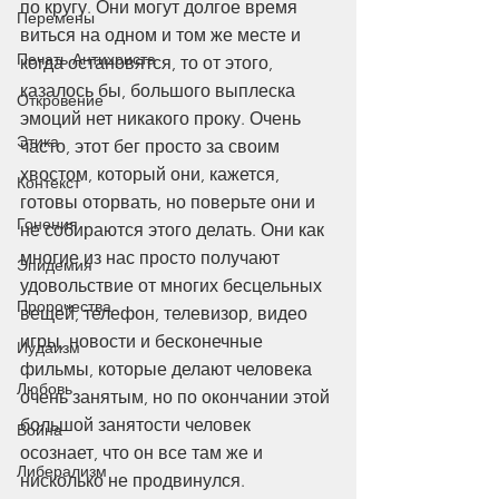
по кругу. Они могут долгое время 
Перемены
виться на одном и том же месте и 
Печать Антихриста
когда остановятся, то от этого, 
казалось бы, большого выплеска 
Откровение
эмоций нет никакого проку. Очень 
Этика
часто, этот бег просто за своим 
хвостом, который они, кажется, 
Контекст
готовы оторвать, но поверьте они и 
Гонения
не собираются этого делать. Они как 
многие из нас просто получают 
Эпидемия
удовольствие от многих бесцельных 
Пророчества
вещей, телефон, телевизор, видео 
игры, новости и бесконечные 
Иудаизм
фильмы, которые делают человека 
Любовь
очень занятым, но по окончании этой 
большой занятости человек 
Война
осознает, что он все там же и 
Либерализм
нисколько не продвинулся.