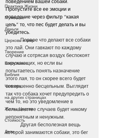
поведением вашей собаки. 
Практика Жизни
Пропустите все ее эмоции и 
поведение через фильтр “какая 
Мужество
цель” то, что пес будет делать и вы 
Деньги
убедитесь. 
            Первое что делают все собаки 
Церковь и мир
это лай. Они гавкают по каждому 
Творение
случаю и сотрясая воздух беспокоят 
окружающих, но если вы 
Богословие
попытаетесь понять назначение 
Библия
этого лая, то он скорее всего будет 
Человек
совершенно бесцельным. Выглядит 
так что собака хочет предупредить о 
на других страницах
чем то, но это уведомление в 
Жизнь Церкви
большинстве случаев будет никому 
непонятным и ненужным. 
Стойкость
            Другая бесполезная вещь 
Дети
которой занимаются собаки, это бег 