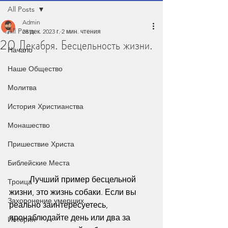
All Posts
Admin
All Posts
28 дек. 2023 г.
2 мин. чтения
20 Декабря. Бесцельность жизни.
Начало
Наше Общество
Молитва
История Христианства
Монашество
Пришествие Христа
Библейские Места
	Лучший пример бесцельной 
Троица
жизни, это жизнь собаки. Если вы 
Захоронение умерших
реально заинтересуетесь, 
пронаблюдайте день или два за 
История