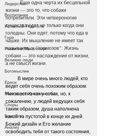
            Еще одна черта их бесцельной 
Лидерство
жизни — это то, что собаки 
Воспитание
потребители. Эти четвероногие 
существа едят не только когда они 
Истинный Родитель
голодны. Они едят, потому что еда в 
Горе
чашке. Их мышление не имеет так 
называемых “тормозов”. Жизнь 
Развитие Мышления
собаки — это наслаждение от жизни, 
Великие люди
а не смысл жизни. 
Богомыслие
	В мире очень много людей, кто 
Ереси
ведет себя очень похожим образом. 
Мыслящее Христианство
Неизвестно как у собак, но, к 
сожалению, у людей ведущих себя 
Споры
таким образом, душа наполнена 
Богатство
какой-то пустотой в конце их дней. 
Божий дизайн и Его желание 
Анализ
освободить тебя от такого состояния, 