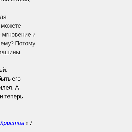
ля 
 можете 
 мгновение и 
чему? Потому 
 машины.
й. 
ыть его 
илел. А 
и теперь 
 Христов
.
» /