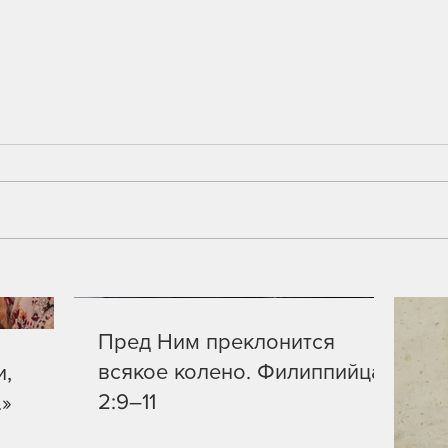
Я свет
Христос работает с сердцами
Пред Ним преклонится
всякое колено. Филиппийцам
и,
2:9–11
.»