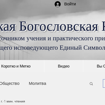
Войти
кая Богословская 
очником учения и практического пр
щего исповедующего Единый Симво
Коротко и Метко
Видео
Вы 
Общество
Молитва
 г.
1 мин. чтения
Монашество
Пришествие Христа