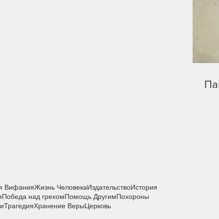
Па
я Вифания
Жизнь Человека
Издательство
История
я
Победа над грехом
Помощь Другим
Похороны
ии
Трагедия
Хранение Веры
Церковь