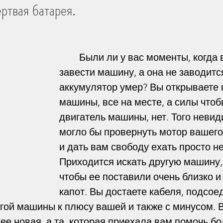
ртвая батарея.
ица
Захоронение умерших
	Были ли у вас моменты, когда вы пытались 
завести машину, а она не заводится
зни
Мужество
Деньги
аккумулятор умер? Вы открываете 
машины, все на месте, а силы чтоб
ие
Богословие
Библия
двигатель машины, нет. Того невиди
могло бы провернуть мотор вашего
и дать вам свободу ехать просто не
раницах
Жизнь Церкви
Стойкость
Приходится искать другую машину, 
чтобы ее поставили очень близко и
капот. Вы достаете кабеля, подсое
чать Антихриста
Откровение
гой машины к плюсу вашей и также с минусом. 
е новая, а та, которая приехала вам помочь бо