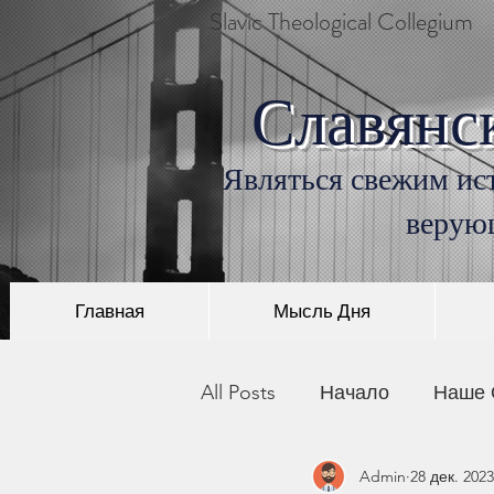
Slavic Theological Collegium
Славянс
Являться свежим ист
верую
Главная
Мысль Дня
All Posts
Начало
Наше 
Admin
28 дек. 2023
История Христианства