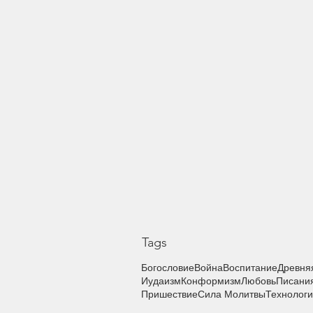
Tags
Богословие
Война
Воспитание
Древня
Иудаизм
Конформизм
Любовь
Писани
Пришествие
Сила Молитвы
Технолог