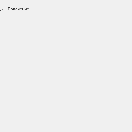
дь
Попечение