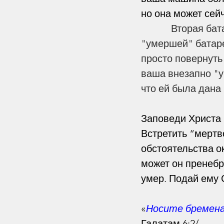
Этика
Контекст
Го
но она может сей
            Вторая
"умершей" батаре
просто повернуть
ваша внезапно "у
что ей была дан
Заповеди Христа 
Встретить “мертв
обстоятельства ок
может он пренебр
умер. Подай ему 
«
Носите бремена 
Галатам 6:2/