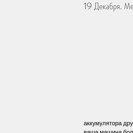
19 Декабря. Ме
Библейские Места
Тро
История
Практика Жи
Церковь и мир
Творен
Человек
на других ст
Дети
Перемены
Пе
аккумулятора дру
ваша машина боле