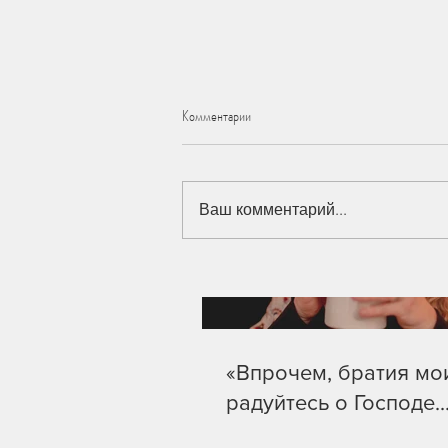
Our Recent Posts
Комментарии
Ваш комментарий...
«Впрочем, братия мои, радуйтесь о
Господе...»
«Впрочем, братия мо
радуйтесь о Господе..