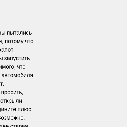
, потому что 
капот 
ы запустить 
мого, что 
 автомобиля 
т. 
просить, 
 открыли 
дините плюс 
Возможно, 
лее старая, 