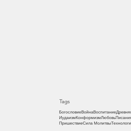
Tags
Богословие
Война
Воспитание
Древня
Иудаизм
Конформизм
Любовь
Писани
Пришествие
Сила Молитвы
Технолог