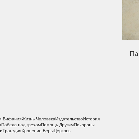
Па
я Вифания
Жизнь Человека
Издательство
История
я
Победа над грехом
Помощь Другим
Похороны
ии
Трагедия
Хранение Веры
Церковь