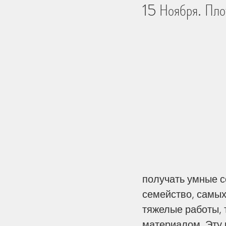
15 Ноября. Пло
Библейские Места
Тро
История
Практика Жи
Церковь и мир
Творен
Человек
на других ст
получать умные с
семейство, самых
Дети
Перемены
Пе
тяжелые работы, 
материалом. Эту 