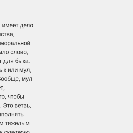
 имеет дело 
ства, 
 моральной 
ло слово, 
 для быка. 
ык или мул, 
Вообще, мул 
т, 
о, чтобы 
 Это ветвь, 
ыполнять 
им тяжелым 
к скаковую 