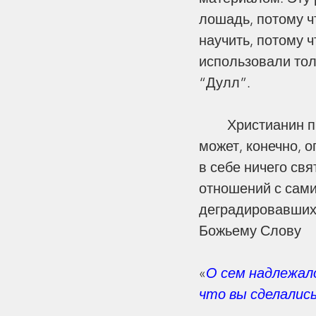
Этика
Контекст
Го
лошадь, потому чт
научить, потому ч
использовали тол
“Дулл”.
	Христианин призван быть с умом способным ко многому. Христианин 
может, конечно, о
в себе ничего свя
отношений с сами
деградировавших 
Божьему Слову  
«
О сем надлежал
что вы сделалис