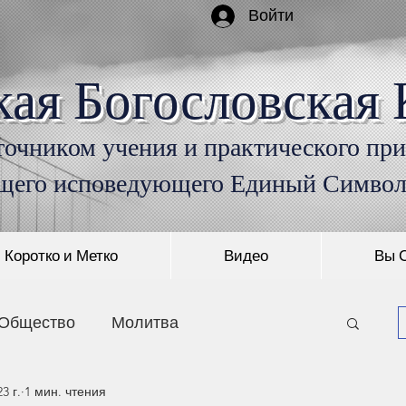
Войти
кая Богословская 
очником учения и практического пр
щего исповедующего Единый Симво
Коротко и Метко
Видео
Вы 
Общество
Молитва
3 г.
1 мин. чтения
Монашество
Пришествие Христа