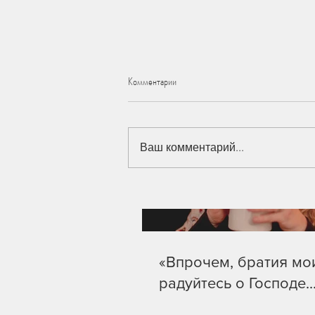
Our Recent Posts
Комментарии
Ваш комментарий...
«Впрочем, братия мои, радуйтесь о
Господе...»
«Впрочем, братия мо
радуйтесь о Господе..