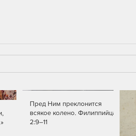
Христос работает с сердцами
Толко
Тайна 
служе
Пред Ним преклонится
всякое колено. Филиппийцам
и,
2:9–11
.»