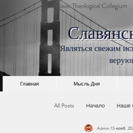
Slavic Theological Collegium
Славянс
Являться свежим ист
верую
Главная
Мысль Дня
All Posts
Начало
Наше 
Admin
15 нояб. 202
История Христианства