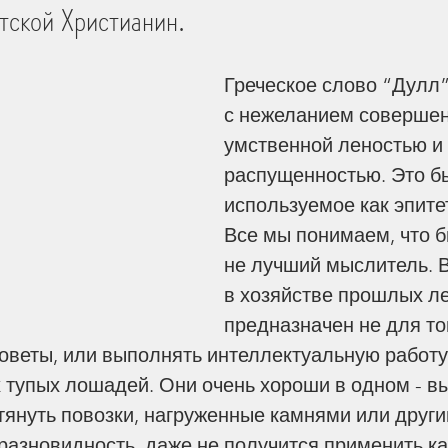
тской Христианин.
ица
Захоронение умерших
Греческое слово “Дулл”
с нежеланием совершен
умственной леностью и
зни
Мужество
Деньги
распущенностью. Это бы
используемое как эпитет
ие
Богословие
Библия
Все мы понимаем, что б
не лучший мыслитель. 
в хозяйстве прошлых ле
раницах
Жизнь Церкви
Стойкость
предназначен не для тог
оветы, или выполнять интеллектуальную работу.
 тупых лошадей. Они очень хороши в одном - в
чать Антихриста
Откровение
тянуть повозки, нагруженные камнями или друг
разновидность, даже не получится применить ка