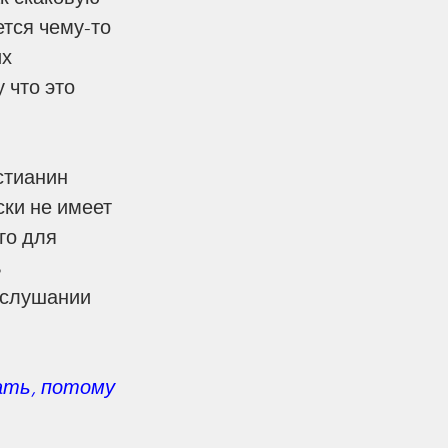
ется чему-то 
х 
 что это 
ски не имеет 
го для 
 
ослушании 
ать, потому 