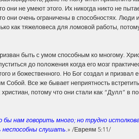
нения
Эпидемия
Пророчества
о они не умеют этого. Их никогда никто не пыта
то они очень ограничены в способностях. Люди и
ько как тяжеловеса для ломовой работы, потому
пуститься до положения когда его мозг практиче
того и божественного. Но Бог создал и призвал е
м Собой. Все же бывает неприятность встретить
христиан, потому что они стали как “Дулл” в п
о бы нам говорить много; но трудно истолков
ь неспособны слушать.
» /Евреям 5:11/