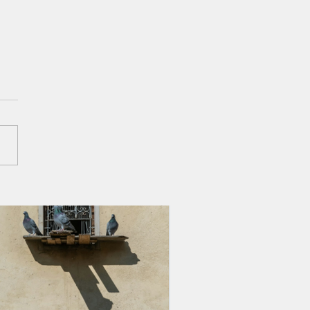
вание Ефесянам 6:19–20 —
благовествования и дерзновение в
нии