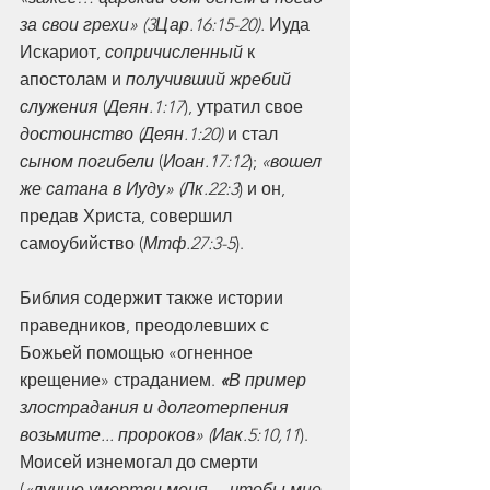
за свои грехи» (3Цар.16:15-20). 
Иуда 
Искариот, 
сопричисленный
 к 
апостолам и 
получивший жребий 
служения
 (
Деян.1:17
), утратил свое 
достоинство (Деян.1:20) 
и стал 
сыном погибели
 (
Иоан.17:12
); 
«вошел 
же сатана в Иуду» (Лк.22:3
) и он, 
предав Христа, совершил 
самоубийство (
Мтф.27:3-5
).
Библия содержит также истории 
праведников, преодолевших с 
Божьей помощью «огненное 
крещение» страданием. 
«
В пример 
злострадания и долготерпения 
возьмите... пророков» (Иак.5:10,11
). 
Моисей изнемогал до смерти 
(
«лучше умертви меня… чтобы мне 