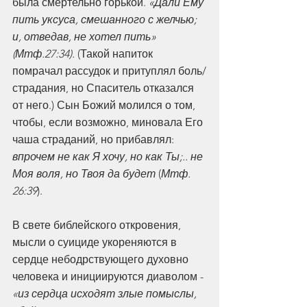
была смертельно горькой.
 «Дали Ему 
пить уксуса, смешанного с желчью; 
и, отведав, не хотел пить» 
(Мтф.27:34).
 (Такой напиток 
помрачал рассудок и притуплял боль/
страдания, но Спаситель отказался 
от него.) Сын Божий молился о том, 
чтобы, если возможно, миновала Его 
чаша страданий, но прибавлял: 
впрочем не как Я хочу, но как Ты;.. не 
Моя воля, но Твоя да будет
 (
Мтф. 
26:39
).
В свете библейского откровения, 
мысли о суициде укореняются в 
сердце небодрствующего духовно 
человека и инициируются диаволом - 
«из сердца исходят злые помыслы, 