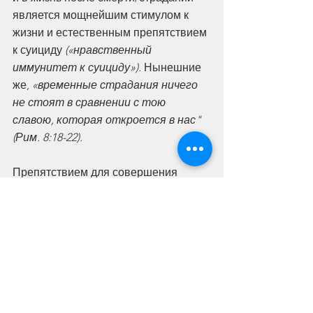
является мощнейшим стимулом к 
жизни и естественным препятствием 
к суициду 
(«нравственный 
иммунитет к суициду»).
 Нынешние 
же, 
«временные страдания ничего 
не стоят в сравнении с тою 
славою, которая откроется в нас" 
(Рим. 8:18-22).
Препятствием для совершения 
суицида могут являться 
антисуицидальные факторы 
личности, обесценивающие 
самоубийство как способ 
разрешения проблем и 
формирующие 
антисуицидальный 
барьер.
 Как правило, такими 
факторами являются 