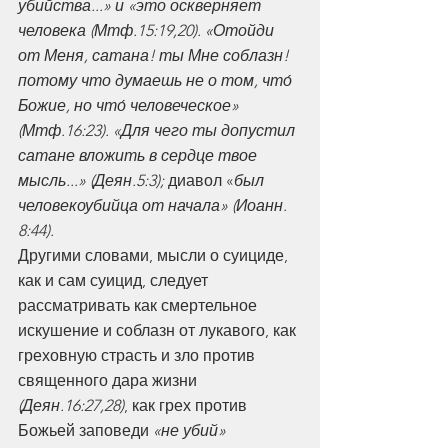
убийства...» и «это оскверняет 
человека (Мтф.15:19,20). «Отойди 
от Меня, сатана! ты Мне соблазн! 
потому что думаешь не о том, что́ 
Божие, но что́ человеческое» 
(Мтф.16:23). «Для чего ты допустил 
сатане вложить в сердце твое 
мысль...» (Деян.5:3); 
диавол «
был 
человекоубийца от начала» (Иоанн. 
8:44).
Другими словами, мысли о суициде, 
как и сам суицид, следует 
рассматривать как смертельное 
искушение и соблазн от лукавого, как 
греховную страсть и зло против 
священного дара жизни 
(Деян.16:27,28)
, как грех против 
Божьей заповеди 
«не убий»