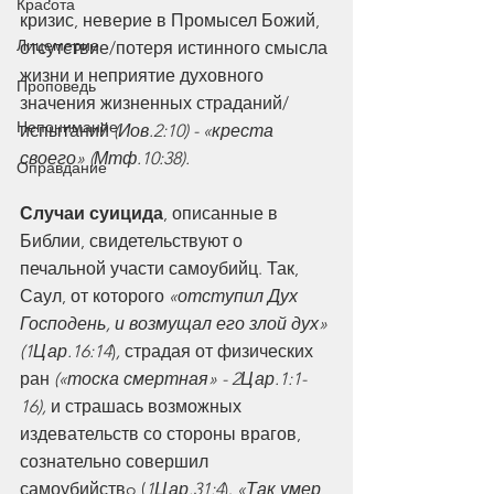
Красота
кризис, неверие в Промысел Божий, 
Лицемерие
отсутствие/потеря истинного смысла 
жизни и неприятие духовного 
Проповедь
значения жизненных страданий/
Непонимание
испытаний 
(Иов.2:10) - «креста 
своего» (Мтф.10:38).
Оправдание
Случаи суицида
, описанные в 
Библии, свидетельствуют о 
печальной участи самоубийц. Так, 
Саул, от которого 
«отступил Дух 
Господень, и возмущал его злой дух» 
(1Цар.16:14
)
,
 страдая от физических 
ран 
(«тоска смертная» - 2Цар.1:1-
16),
 и страшась возможных 
издевательств со стороны врагов, 
сознательно совершил 
самоубийствo (
1Цар.31:4
). 
«Так умер 