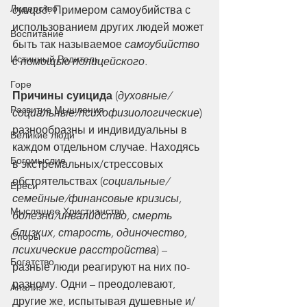
Лидерство
суицид.
 Примером самоубийства с 
использованием других людей может 
Воспитание
быть так называемое 
самоубийство 
Истинный Родитель
с помощью полицейского.
Горе
Причины суицида
 (
духовные/
Развитие Мышления
социальные/психофизиологические
) 
разнообразны и индивидуальны в 
Великие люди
каждом отдельном случае. Находясь 
Богомыслие
в экстремальных/стрессовых 
обстоятельствах (
социальные/
Ереси
семейные/финансовые кризисы, 
Мыслящее Христианство
болезни/инвалидство, смерть 
близких, старость, одиночество, 
Споры
психические расстройства
) – 
Богатство
разные люди реагируют на них по-
разному. Одни – преодолевают, 
Анализ
другие же, испытывая душевные и/