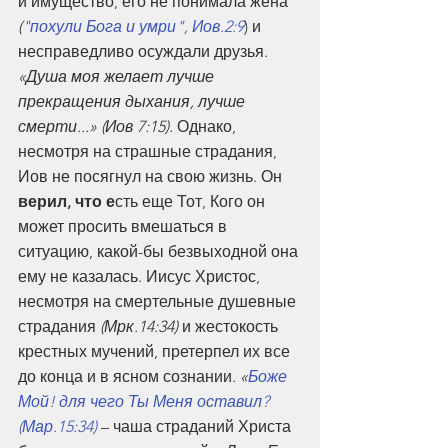
и имущество, его не понимала жена 
(
"похули Бога и умри", Иов.2:9
) и 
несправедливо осуждали друзья. 
«Душа моя желает лучше 
прекращения дыхания, лучше 
смерти...» (Иов 7:15).
 Однако, 
несмотря на страшные страдания, 
Иов не посягнул на свою жизнь. Он 
верил, что е
сть еще Тот, Кого он 
может просить вмешаться в 
ситуацию, какой-бы безвыходной она 
ему не казалась. Иисус Христос, 
несмотря на смертельные душевные 
страдания 
(Мрк.14:34)
 и жестокость 
крестных мучений, претерпел их все 
до конца и в ясном сознании
. «
Боже 
Мой! для чего Ты Меня оставил? 
(Мар.15:34)
 – чаша страданий Христа 