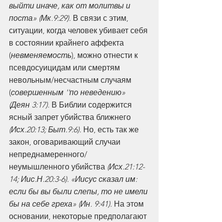
выйти иначе, как от молитвы и 
поста» (Мк.9:29). 
В связи с этим, 
ситуации, когда человек убивает себя 
в состоянии крайнего аффекта 
(
невменяемость
), можно отнести к 
псевдосуицидам или смертям 
невольным/несчастным случаям 
(
совершенным ''по неведению» 
(Деян 3:17)
. В Библии содержится 
ясный запрет убийства ближнего 
(Исх.20:13; Быт.9:6).
 Но, есть так же 
закон, оговаривающий случаи 
непреднамеренного/ 
неумышленного убийства 
(Исх.21:12-
14; Иис.Н.20:3-6). «Иисус сказал им: 
если бы вы были слепы, то не имели 
бы на себе греха» (Ин. 9:41).
 На этом 
основании, некоторые предполагают 