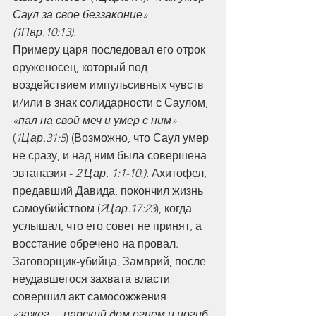
Саул за свое беззаконие» 
(1Пар.10:13). 
Примеру царя последовал его отрок-
оруженосец, который под 
воздействием импульсивных чувств 
и/или в знак солидарности с Саулом, 
«пал на свой меч и умер с ним»
(
1Цар.31:5
) (Возможно, что Саул умер 
не сразу, и над ним была совершена 
эвтаназия - 
2 Цар. 1:1-10.).
 Ахитофел, 
предавший Давида, покончил жизнь 
самоубийством (
2Цар.17:23
), когда 
услышал, что его совет не принят, а 
восстание обречено на провал. 
Заговорщик-убийца, Замврий, после 
неудавшегося захвата власти 
совершил акт самосожжения -
«зажег… царский дом огнем и погиб 