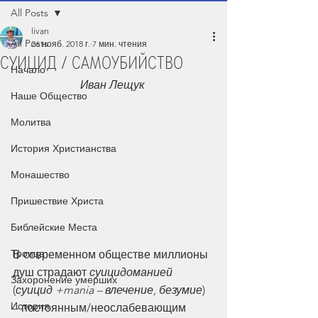
All Posts
livan
All Posts
26 нояб. 2018 г.
7 мин. чтения
СУИЦИД / САМОУБИЙСТВО
Начало
Иван Лещук
Наше Общество
Молитва
История Христианства
Монашество
Пришествие Христа
Библейские Места
Троица
В современном обществе миллионы 
душ страдают 
суицидоманией
Захоронение умерших
(
суицид +mania – влечение, безумие
) 
История
– постоянным/неослабевающим 