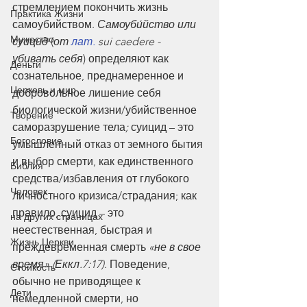
стремлением покончить жизнь 
Практика Жизни
самоубийством. 
Самоуби́йство или 
Мужество
суици́д
 (
от 
лат.
 sui caedere - 
убивать себя
) определяют как 
Деньги
сознательное, преднамеренное и 
Церковь и мир
добровольное лишение себя 
биологической жизни/убийственное 
Творение
саморазрушение тела
;
 суицид – это 
Богословие
умышленный отказ от земного бытия 
и выбор смерти, как единственного 
Библия
средства/избавления от глубокого 
Человек
личностного кризиса/страдания; как 
правило, суицид – это 
на других страницах
неестественная, быстрая и 
Жизнь Церкви
преждевременная смерть 
«не в свое 
время» (Еккл.7:17). 
Поведение, 
Стойкость
обычно не приводящее к 
Дети
немедленной смерти, но 