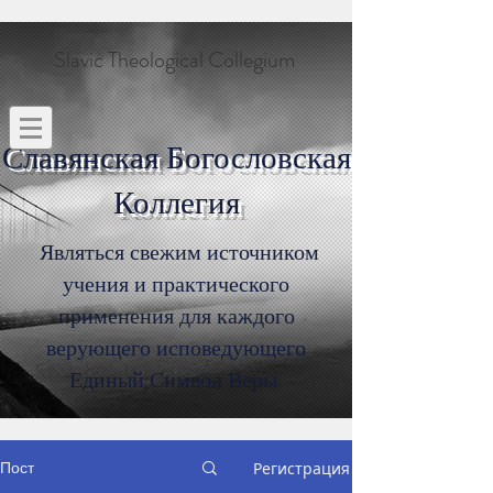
Slavic Theological Collegium
Славянская Богословская
Коллегия
Являться свежим источником
учения и практического
применения для каждого
верующего исповедующего
Единый Символ Веры
Пост
Регистрация