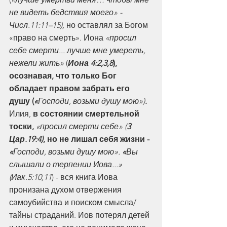
не видеть бедствия моего» - 
Числ.11:11–15), 
но оставлял за Богом 
«право на смерть»
.
 Иона 
«просил 
себе смерти... лучше мне умереть, 
нежели жить»
 (
Иона 4:2,3,8
), 
осознавая, что только Бог 
обладает правом забрать его 
душу (
«
Господи, возьми душу мою»)
.
Илия, 
в состоянии смертельной 
тоски,
«просил смерти себе» (
3 
Цар.19:4)
, но не лишал себя жизни - 
«
Господи, возьми душу мою». 
«
Вы 
слышали о терпении Иова...» 
(Иак.5:10,11
) - вся книга Иова 
пронизана духом отвержения 
самоубийства и поиском смысла/
тайны страданий. Иов потерял детей 