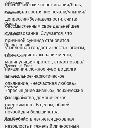
Заблуждения
или физические переживания/боль, 
впадают в состояние печали/уныния/
Евангелие
депрессии/безнадежности, считая 
Смерть
бессмысленным свое дальнейшее 
существование. Случается, что 
Гигиена
причиной суицида становится: 
Предложение
уязвленная гордость/«честь», эгоизм, 
обида, зависть, желание мести, 
Скромность
манипуляция/протест, страх позора/
Духовный Рост
наказания, ложное чувство долга, 
алкогольное/наркотическое 
Попечение
опьянение, «несчастная любовь», 
Космос
«пресыщение жизнью», психические 
расстройства, демоническая 
Своенравие
одержимость. В целом, общей 
Тело
почвой для большинства 
Дух Святой
самоубийств является духовная 
незрелость и тяжелый личностный 