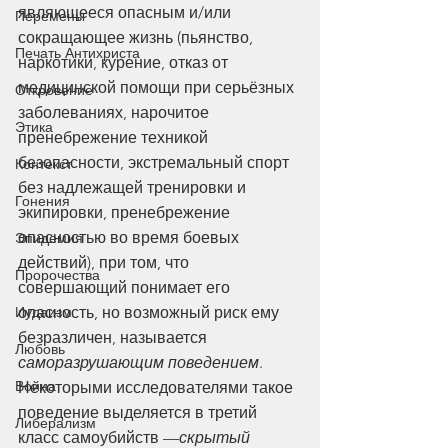
являющееся опасным и/или 
Перемены
сокращающее жизнь (пьянство, 
Печать Антихриста
наркотики, курение, отказ от 
медицинской помощи при серьёзных 
Откровение
заболеваниях, нарочитое 
Этика
пренебрежение техникой 
безопасности, экстремальный спорт 
Контекст
без надлежащей тренировки и 
Гонения
экипировки, пренебрежение 
опасностью во время боевых 
Эпидемия
действий), при том, что 
Пророчества
совершающий понимает его 
опасность, но возможный риск ему 
Иудаизм
безразличен, называется 
Любовь
саморазрушающим поведением
. 
Война
Некоторыми исследователями такое 
поведение выделяется в третий 
Либерализм
класс самоубийств —
скрытый 