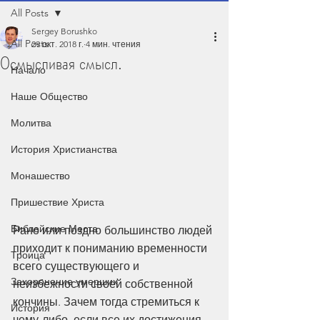
All Posts
Sergey Borushko
All Posts
29 окт. 2018 г.
4 мин. чтения
Осмысливая смысл.
Начало
Наше Общество
Молитва
История Христианства
Монашество
Пришествие Христа
Библейские Места
Рано или поздно большинство людей 
приходит к пониманию временности 
Троица
всего существующего и 
Захоронение умерших
неизбежности своей собственной 
кончины. Зачем тогда стремиться к 
История
чему-либо, если все их достижения 