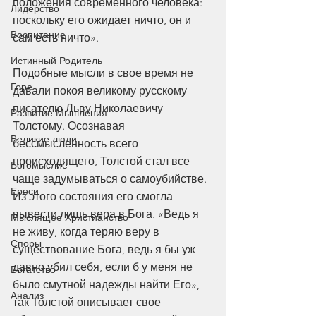
положения современного человека: 
Лидерство
поскольку его ожидает ничто, он и 
Воспитание
сам есть ничто».
Истинный Родитель
Подобные мысли в свое время не 
Горе
давали покоя великому русскому 
писателю Льву Николаевичу 
Развитие Мышления
Толстому. Осознавая 
Великие люди
бессмысленность всего 
происходящего, Толстой стал все 
Богомыслие
чаще задумываться о самоубийстве. 
Ереси
Из этого состояния его смогла 
вывести лишь вера в Бога. «Ведь я 
Мыслящее Христианство
не живу, когда теряю веру в 
Споры
существование Бога, ведь я бы уж 
давно убил себя, если б у меня не 
Богатство
было смутной надежды найти Его», – 
Анализ
так Толстой описывает свое 