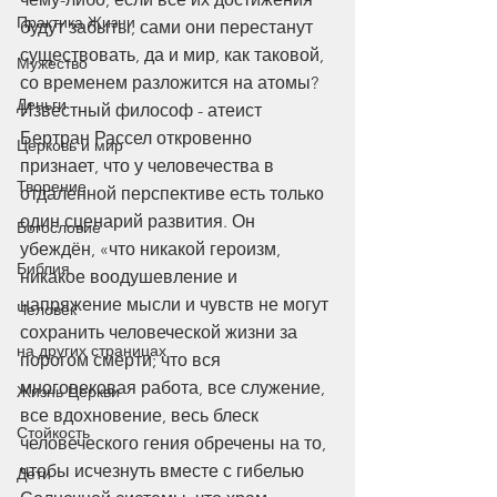
Практика Жизни
будут забыты, сами они перестанут 
существовать, да и мир, как таковой, 
Мужество
со временем разложится на атомы? 
Деньги
Известный философ - атеист 
Бертран Рассел откровенно 
Церковь и мир
признает, что у человечества в 
Творение
отдаленной перспективе есть только 
один сценарий развития. Он 
Богословие
убеждён, «что никакой героизм, 
Библия
никакое воодушевление и 
напряжение мысли и чувств не могут 
Человек
сохранить человеческой жизни за 
на других страницах
порогом смерти; что вся 
многовековая работа, все служение, 
Жизнь Церкви
все вдохновение, весь блеск 
Стойкость
человеческого гения обречены на то, 
чтобы исчезнуть вместе с гибелью 
Дети