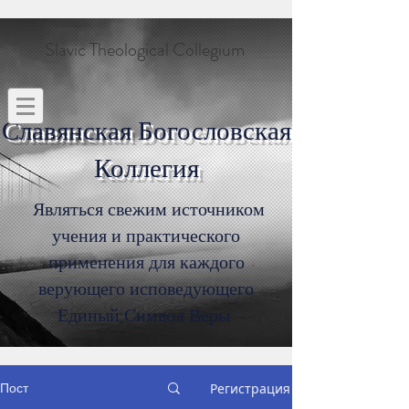
Slavic Theological Collegium
Славянская Богословская
Коллегия
Являться свежим источником
учения и практического
применения для каждого
верующего исповедующего
Единый Символ Веры
Пост
Регистрация