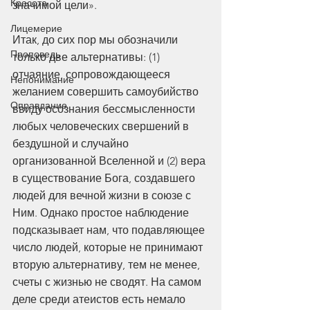
Красота
значимой цели».
Лицемерие
Итак, до сих пор мы обозначили 
Проповедь
только две альтернативы: (1) 
отчаяние, сопровождающееся 
Непонимание
желанием совершить самоубийство 
Оправдание
ввиду осознания бессмысленности 
любых человеческих свершений в 
бездушной и случайно 
организованной Вселенной и (2) вера 
в существование Бога, создавшего 
людей для вечной жизни в союзе с 
Ним. Однако простое наблюдение 
подсказывает нам, что подавляющее 
число людей, которые не принимают 
вторую альтернативу, тем не менее, 
счеты с жизнью не сводят. На самом 
деле среди атеистов есть немало 