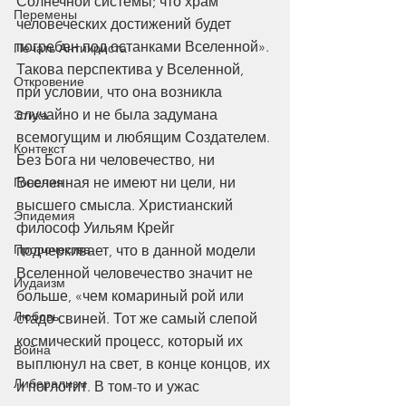
Солнечной системы; что храм 
Перемены
человеческих достижений будет 
погребен под останками Вселенной».
Печать Антихриста
Такова перспектива у Вселенной, 
Откровение
при условии, что она возникла 
случайно и не была задумана 
Этика
всемогущим и любящим Создателем. 
Контекст
Без Бога ни человечество, ни 
Вселенная не имеют ни цели, ни 
Гонения
высшего смысла. Христианский 
Эпидемия
философ Уильям Крейг 
Пророчества
подчеркивает, что в данной модели 
Вселенной человечество значит не 
Иудаизм
больше, «чем комариный рой или 
Любовь
стадо свиней. Тот же самый слепой 
космический процесс, который их 
Война
выплюнул на свет, в конце концов, их 
Либерализм
и поглотит. В том-то и ужас 