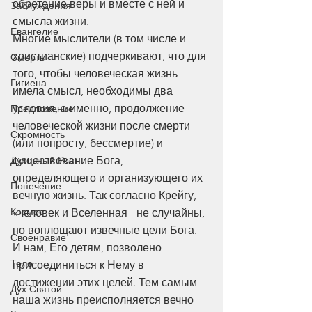
обретение веры и вместе с ней и 
Заблуждения
смысла жизни.
Евангелие
Многие мыслители (в том числе и 
христианские) подчеркивают, что для 
Смерть
того, чтобы человеческая жизнь 
Гигиена
имела смысл, необходимы два 
условия, а именно, продолжение 
Предложение
человеческой жизни после смерти 
Скромность
(или попросту, бессмертие) и 
существование Бога, 
Духовный Рост
определяющего и организующего их 
Попечение
вечную жизнь. Так согласно Крейгу, 
Космос
«человек и Вселенная - не случайны, 
но воплощают извечные цели Бога. 
Своенравие
И нам, Его детям, позволено 
Тело
присоединиться к Нему в 
достижении этих целей. Тем самым 
Дух Святой
наша жизнь преисполняется вечно 