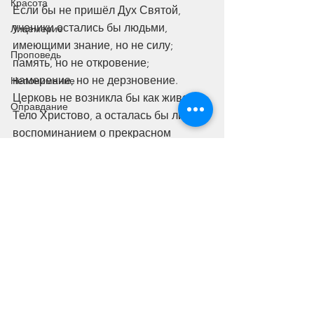
Красота
Если бы не пришёл Дух Святой, 
ученики остались бы людьми, 
Лицемерие
имеющими знание, но не силу; 
Проповедь
память, но не откровение; 
намерение, но не дерзновение. 
Непонимание
Церковь не возникла бы как живое 
Оправдание
Тело Христово, а осталась бы лишь 
воспоминанием о прекрасном 
Учителе.Но Дух пришёл. И благодаря 
Ему страх был заменён 
дерзновением, слабость — силой, 
рассеянность — единством, а 
сомнение — живой верой. И сегодня 
каждый, кто верует, может пережить 
ту же силу и утешение, которое 
преобразило тех, кто однажды стоял 
у подножия Голгофы в страхе, а 
потом — у подножия мира в славе.