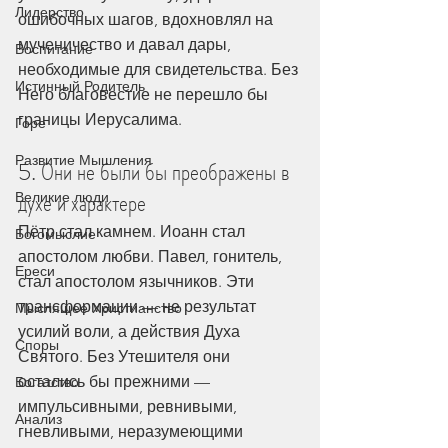
Лидерство
ошибочных шагов, вдохновлял на 
мученичество и давал дары, 
Воспитание
необходимые для свидетельства. Без 
Истинный Родитель
Него благовестие не перешло бы 
границы Иерусалима.
Горе
Развитие Мышления
5. Они не были бы преображены в 
духе и характере
Великие люди
Пётр стал камнем. Иоанн стал 
Богомыслие
апостолом любви. Павел, гонитель, 
Ереси
стал апостолом язычников. Эти 
трансформации — не результат 
Мыслящее Христианство
усилий воли, а действия Духа 
Споры
Святого. Без Утешителя они 
остались бы прежними — 
Богатство
импульсивными, ревнивыми, 
Анализ
гневливыми, неразумеющими 