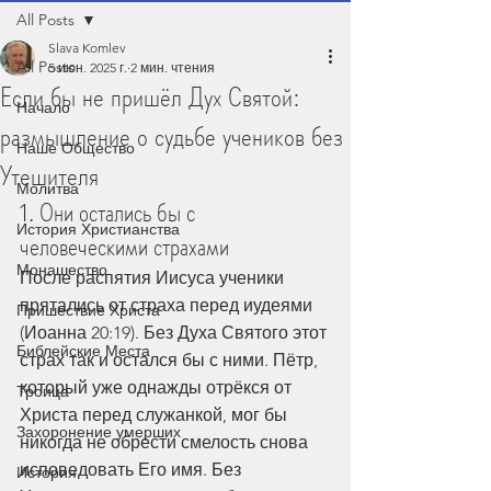
All Posts
Slava Komlev
All Posts
5 июн. 2025 г.
2 мин. чтения
Если бы не пришёл Дух Святой:
Начало
размышление о судьбе учеников без
Наше Общество
Утешителя
Молитва
1. Они остались бы с 
История Христианства
человеческими страхами
Монашество
После распятия Иисуса ученики 
прятались от страха перед иудеями 
Пришествие Христа
(Иоанна 20:19). Без Духа Святого этот 
Библейские Места
страх так и остался бы с ними. Пётр, 
который уже однажды отрёкся от 
Троица
Христа перед служанкой, мог бы 
Захоронение умерших
никогда не обрести смелость снова 
исповедовать Его имя. Без 
История