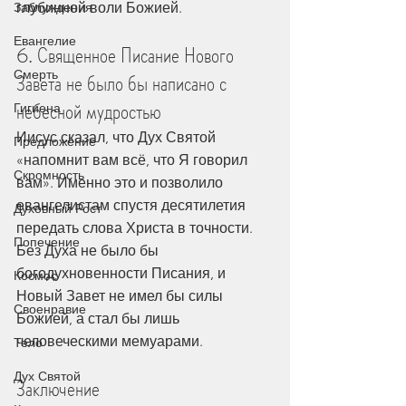
Заблуждения
глубинной воли Божией.
Евангелие
6. Священное Писание Нового 
Смерть
Завета не было бы написано с 
небесной мудростью
Гигиена
Иисус сказал, что Дух Святой 
Предложение
«напомнит вам всё, что Я говорил 
Скромность
вам». Именно это и позволило 
евангелистам спустя десятилетия 
Духовный Рост
передать слова Христа в точности. 
Попечение
Без Духа не было бы 
богодухновенности Писания, и 
Космос
Новый Завет не имел бы силы 
Своенравие
Божией, а стал бы лишь 
человеческими мемуарами.
Тело
Дух Святой
Заключение