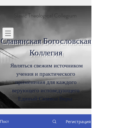
Slavic Theological Collegium
Славянская Богословская
Коллегия
Являться свежим источником
учения и практического
применения для каждого
верующего исповедующего
Единый Символ Веры
Пост
Регистрация