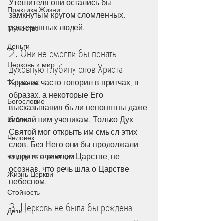
Утешителя они остались бы 
Практика Жизни
замкнутым кругом сломленных, 
растерянных людей.
Мужество
Деньги
2. Они не смогли бы понять 
Церковь и мир
духовную глубину слов Христа
Христос часто говорил в притчах, в 
Творение
образах, а некоторые Его 
Богословие
высказывания были непонятны даже 
Библия
ближайшим ученикам. Только Дух 
Святой мог открыть им смысл этих 
Человек
слов. Без Него они бы продолжали 
на других страницах
спорить о земном Царстве, не 
осознав, что речь шла о Царстве 
Жизнь Церкви
небесном.
Стойкость
3. Церковь не была бы рождена
Дети