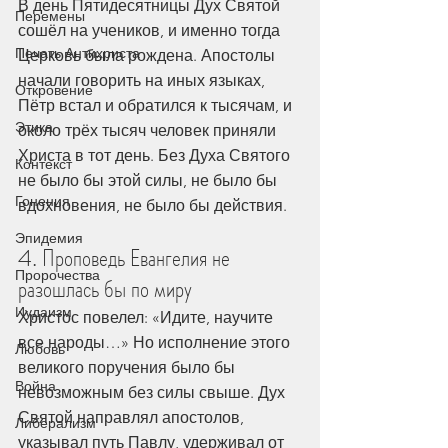
В день Пятидесятницы Дух Святой 
Перемены
сошёл на учеников, и именно тогда 
Печать Антихриста
Церковь была рождена. Апостолы 
начали говорить на иных языках, 
Откровение
Пётр встал и обратился к тысячам, и 
Этика
около трёх тысяч человек приняли 
Христа в тот день. Без Духа Святого 
Контекст
не было бы этой силы, не было бы 
Гонения
вдохновения, не было бы действия.
Эпидемия
4. Проповедь Евангелия не 
Пророчества
разошлась бы по миру
Иудаизм
Христос повелел: «Идите, научите 
все народы…» Но исполнение этого 
Любовь
великого поручения было бы 
Война
невозможным без силы свыше. Дух 
Святой направлял апостолов, 
Либерализм
указывал путь Павлу, удерживал от 