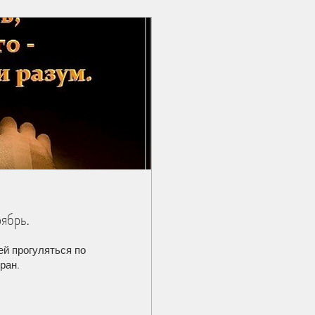
ябрь.
ей прогуляться по
ран.