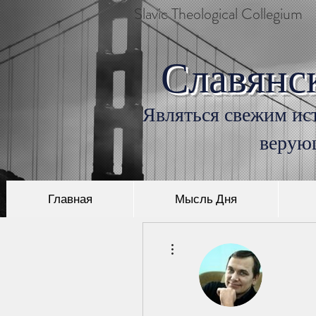
Slavic Theological Collegium
Славянс
Являться свежим ист
верую
Главная
Мысль Дня
Другие действия