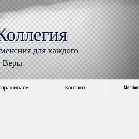
Коллегия
Войти
именения для каждого
л Веры
Спрашивали
Контакты
Member