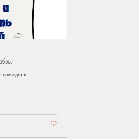
абрь.
е приводят к