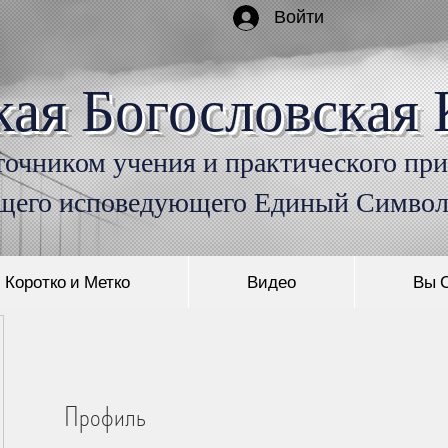
Войти
кая Богословская 
очником учения и практического пр
щего исповедующего Единый Симво
Коротко и Метко
Видео
Вы 
Профиль