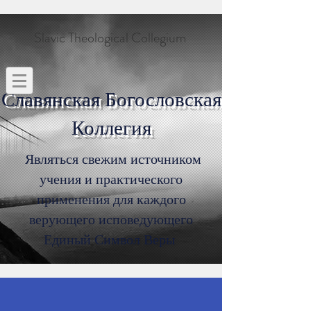
Slavic Theological Collegium
Славянская Богословская
Коллегия
Являться свежим источником
учения и практического
применения для каждого
верующего исповедующего
Единый Символ Веры