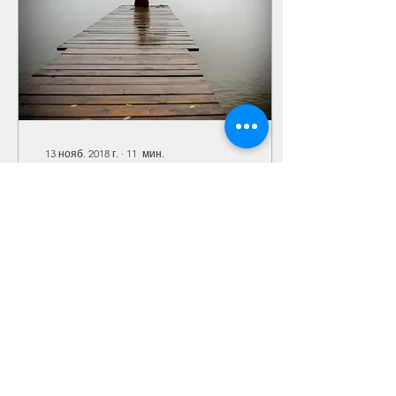
13 нояб. 2018 г.
∙
11
мин.
Сокрытый источник воды живой.
Почему же этот источник
сокрыт? Ответ: потому
что пренебрежён и
оставлен. А кто дерзает
этот источник скрывать?
Постараемся ответить
на...
39
1
1