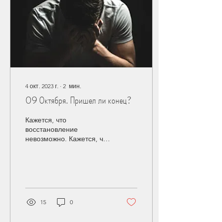
4 окт. 2023 г.
∙
2
мин.
09 Октября. Пришел ли конец?
Кажется, что
восстановление
невозможно. Кажется, что
все безвозвратно
потеряно. Кажется, что
пришел конец.Так было с
Иерусалимом.
15
0