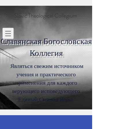
Slavic Theological Collegium
Славянская Богословская
Коллегия
Являться свежим источником
учения и практического
применения для каждого
верующего исповедующего
Единый Символ Веры