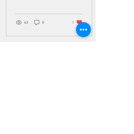
жить без Бога и вопреки
Богу.
63
0
1
7 мар. 2021 г.
∙
2
мин.
Бог любит Себя больше?